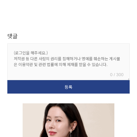
댓글
0 / 300