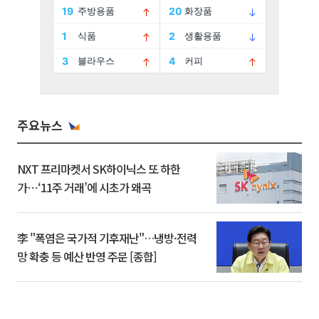
주요뉴스
NXT 프리마켓서 SK하이닉스 또 하한
가⋯‘11주 거래’에 시초가 왜곡
李 "폭염은 국가적 기후재난"…냉방·전력
망 확충 등 예산 반영 주문 [종합]