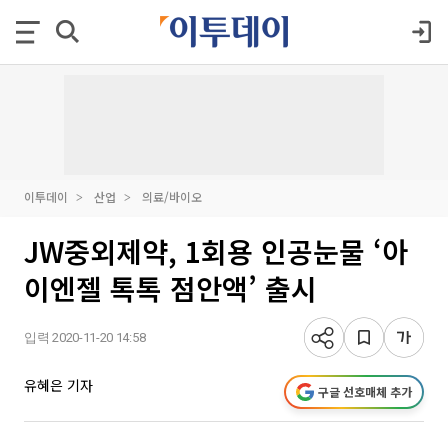
이투데이
산업
의료/바이오
JW중외제약, 1회용 인공눈물 ‘아
이엔젤 톡톡 점안액’ 출시
입력 2020-11-20 14:58
유혜은 기자
구글 선호매체 추가