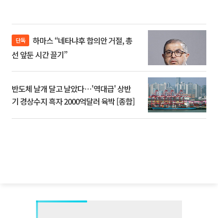
하마스 “네타냐후 합의안 거절, 총
단독
선 앞둔 시간 끌기”
반도체 날개 달고 날았다⋯'역대급' 상반
기 경상수지 흑자 2000억달러 육박 [종합]