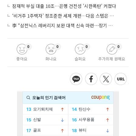
잠재적 부실 대출 10조…은행 건전성 '시한폭탄' 커졌다
‘비거주 1주택자’ 정조준한 세제 개편…다음 스텝은 금융 대책
李 “삼전닉스 레버리지 보완 대책 신속 마련⋯장기 채무 과감히 탕감”
0
0
0
0
좋아요
화나요
슬퍼요
추가취재 원해요