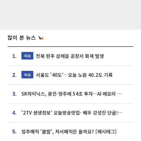
많이 본 뉴스
전북 완주 삼례읍 공장서 화재 발생
속보
1.
서울도 '40도'…오늘 노원 40.2도 기록
속보
2.
SK하이닉스, 용인·청주에 54조 투자…AI 메모리 생산기지 키운다
3.
'2TV 생생정보' 오늘방송맛집- 배우 강성진 단골! 쌀국수ㆍ푸팟퐁 커리 맛집 '블○○○'
4.
입추매직 '불발', 처서매직은 올까요? [해시태그]
5.