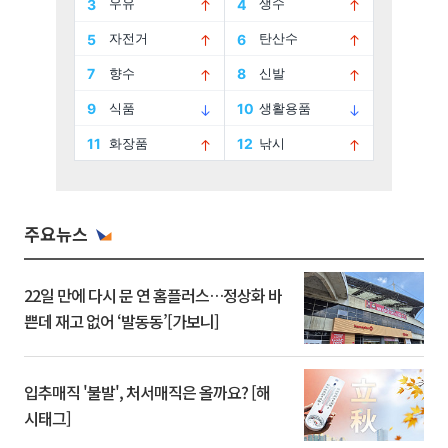
주요뉴스
22일 만에 다시 문 연 홈플러스…정상화 바
쁜데 재고 없어 ‘발동동’[가보니]
입추매직 '불발', 처서매직은 올까요? [해
시태그]