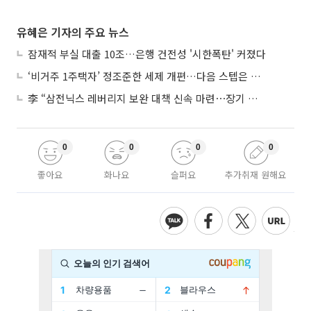
유혜은 기자의 주요 뉴스
잠재적 부실 대출 10조…은행 건전성 '시한폭탄' 커졌다
‘비거주 1주택자’ 정조준한 세제 개편…다음 스텝은 금융 대책
李 “삼전닉스 레버리지 보완 대책 신속 마련⋯장기 채무 과감히 탕감”
0
0
0
0
좋아요
화나요
슬퍼요
추가취재 원해요