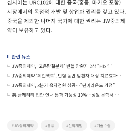
심시어는 URC102에 대한 중국(홍콩, 마카오 포함)
시장에서의 독점적 개발 및 상업화 권리를 갖고 있다.
중국을 제외한 나머지 국가에 대한 권리는 JW중외제
약이 보유하고 있다.
관련 뉴스
JW중외제약, '고용량철분제' 빈혈 암환자 2상 "Hb↑"
JW중외제약 ‘페린젝트’, 빈혈 동반 암환자 대상 치료효과 확인
JW중외제약, 3분기 흑자전환 성공…"턴어라운드 기점"
美 클래리티 법안 연내 통과 가능성 13%…상원 문턱서 제동
#JW중외제약
#통풍
#신약개발
#기술수출