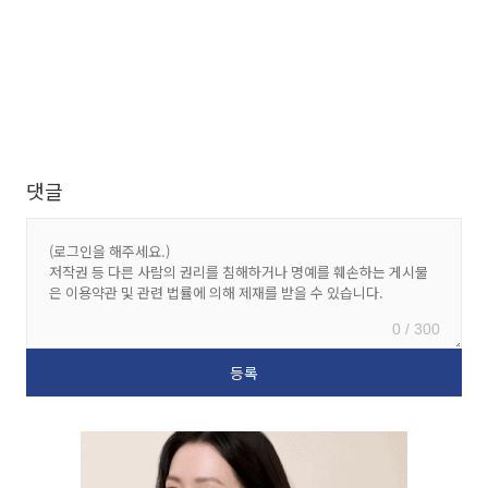
댓글
0 / 300