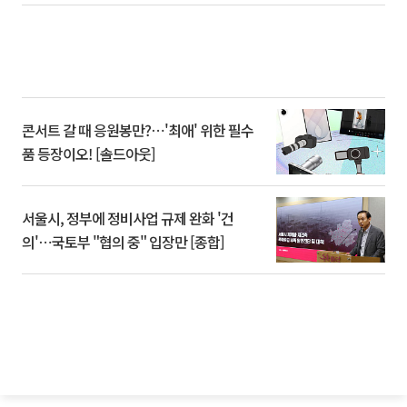
콘서트 갈 때 응원봉만?⋯'최애' 위한 필수
품 등장이오! [솔드아웃]
서울시, 정부에 정비사업 규제 완화 '건
의'⋯국토부 "협의 중" 입장만 [종합]