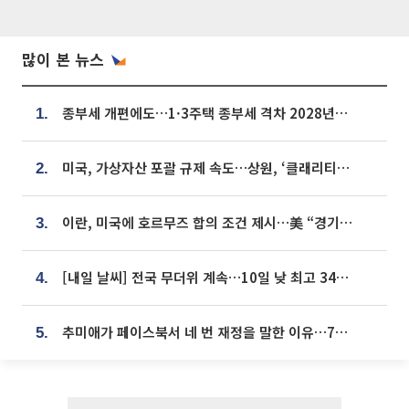
많이 본 뉴스
종부세 개편에도…1·3주택 종부세 격차 2028년부터 확대
1.
미국, 가상자산 포괄 규제 속도…상원, ‘클래리티법’ 9월 절차투표 추진
2.
이란, 미국에 호르무즈 합의 조건 제시…美 “경기 아직 안 끝나” [종합]
3.
[내일 날씨] 전국 무더위 계속…10일 낮 최고 34도 육박
4.
추미애가 페이스북서 네 번 재정을 말한 이유…7700억 추경 열쇠는 도의회에
5.