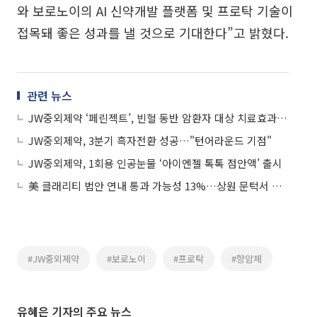
와 보로노이의 AI 신약개발 플랫폼 및 프로탁 기술이
접목돼 좋은 성과를 낼 것으로 기대한다”고 밝혔다.
관련 뉴스
JW중외제약 ‘페린젝트’, 빈혈 동반 암환자 대상 치료효과 확인
JW중외제약, 3분기 흑자전환 성공…"턴어라운드 기점"
JW중외제약, 1회용 인공눈물 ‘아이엔젤 톡톡 점안액’ 출시
美 클래리티 법안 연내 통과 가능성 13%…상원 문턱서 제동
#JW중외제약
#보로노이
#프로탁
#항암제
유혜은 기자의 주요 뉴스