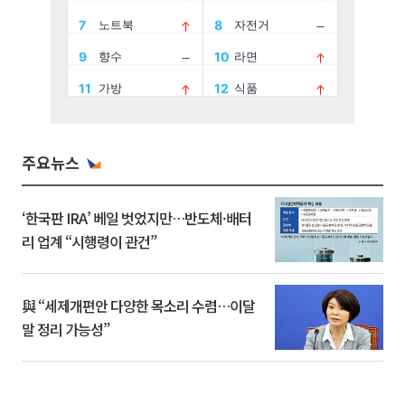
주요뉴스
‘한국판 IRA’ 베일 벗었지만…반도체·배터
리 업계 “시행령이 관건”
與 “세제개편안 다양한 목소리 수렴…이달
말 정리 가능성”