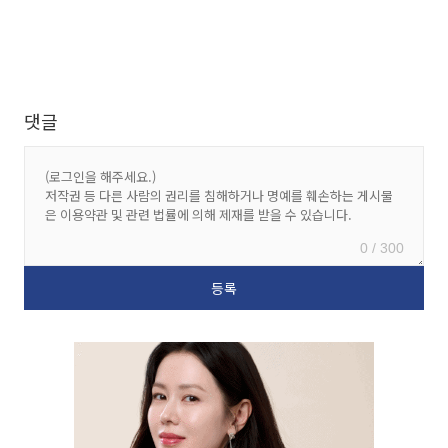
댓글
0 / 300