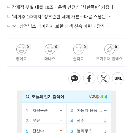
잠재적 부실 대출 10조…은행 건전성 '시한폭탄' 커졌다
‘비거주 1주택자’ 정조준한 세제 개편…다음 스텝은 금융 대책
李 “삼전닉스 레버리지 보완 대책 신속 마련⋯장기 채무 과감히 탕감”
0
0
0
0
좋아요
화나요
슬퍼요
추가취재 원해요