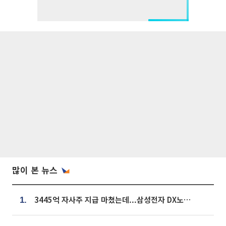
많이 본 뉴스
3445억 자사주 지급 마쳤는데...삼성전자 DX노조, 뒤늦은 '떼쓰기 집회'
1.