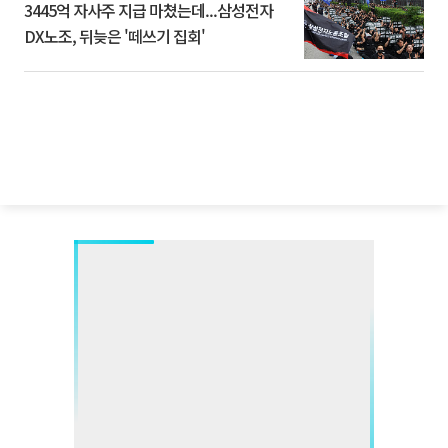
3445억 자사주 지급 마쳤는데...삼성전자
DX노조, 뒤늦은 '떼쓰기 집회'