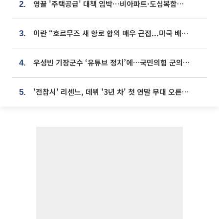
영끌 '주택공급' 대책 임박⋯비아파트·도심복합까지 총동원
2.
이란 “호르무즈 새 항로 합의 매우 근접...미국 배상 먼저”
3.
우성빈 기장군수 ‘유튜브 정치’에…국민의힘 군의원들 집단 반발
4.
'전참시' 리센느, 데뷔 '3년 차' 첫 연말 무대 오른다⋯"그동안 섭외 안 와"
5.