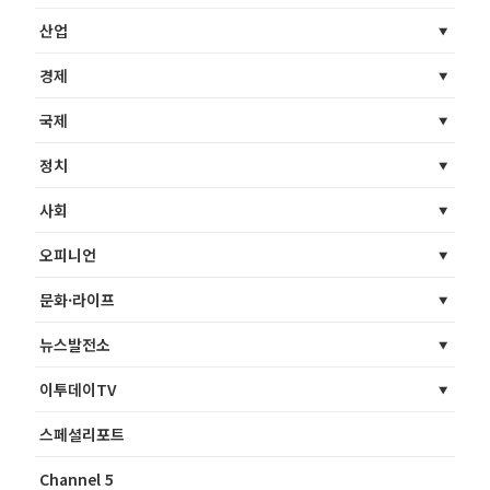
산업
경제
국제
정치
사회
오피니언
문화·라이프
뉴스발전소
이투데이TV
스페셜리포트
Channel 5