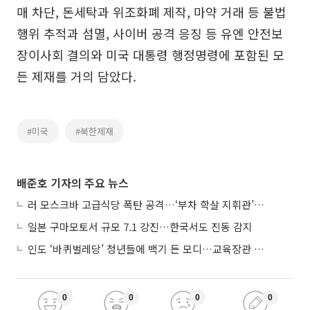
매 차단, 돈세탁과 위조화폐 제작, 마약 거래 등 불법
행위 추적과 섬멸, 사이버 공격 응징 등 유엔 안전보
장이사회 결의와 미국 대통령 행정명령에 포함된 모
든 제재를 거의 담았다.
#미국
#북한제재
배준호 기자의 주요 뉴스
러 모스크바 고급식당 폭탄 공격…‘부차 학살 지휘관’ 노렸나
일본 구마모토서 규모 7.1 강진…한국서도 진동 감지
인도 ‘바퀴벌레당’ 청년들에 백기 든 모디…교육장관 사퇴
0
0
0
0