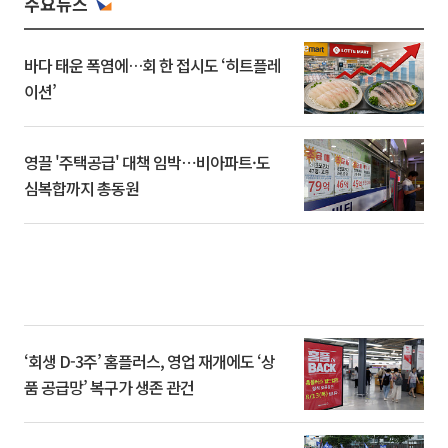
주요뉴스
바다 태운 폭염에…회 한 접시도 ‘히트플레
이션’
영끌 '주택공급' 대책 임박⋯비아파트·도
심복합까지 총동원
‘회생 D-3주’ 홈플러스, 영업 재개에도 ‘상
품 공급망’ 복구가 생존 관건