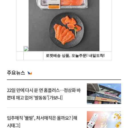
주요뉴스
22일 만에 다시 문 연 홈플러스…정상화 바
쁜데 재고 없어 ‘발동동’[가보니]
입추매직 '불발', 처서매직은 올까요? [해
시태그]