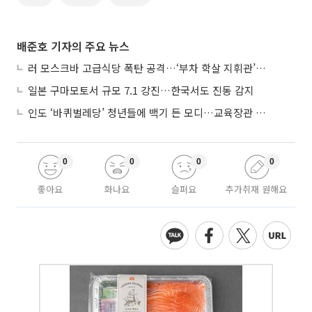
배준호 기자의 주요 뉴스
러 모스크바 고급식당 폭탄 공격…‘부차 학살 지휘관’ 노렸나
일본 구마모토서 규모 7.1 강진…한국서도 진동 감지
인도 ‘바퀴벌레당’ 청년들에 백기 든 모디…교육장관 사퇴
0
0
0
0
좋아요
화나요
슬퍼요
추가취재 원해요