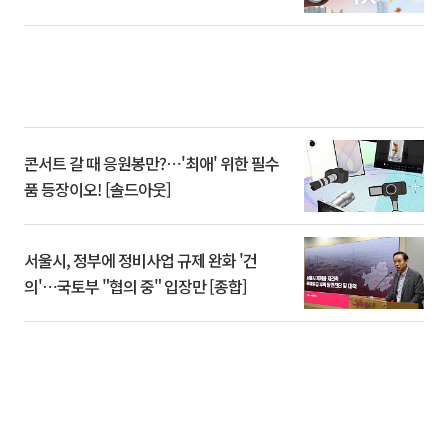
콘서트 갈 때 응원봉만?⋯'최애' 위한 필수
품 등장이오! [솔드아웃]
서울시, 정부에 정비사업 규제 완화 '건
의'⋯국토부 "협의 중" 입장만 [종합]