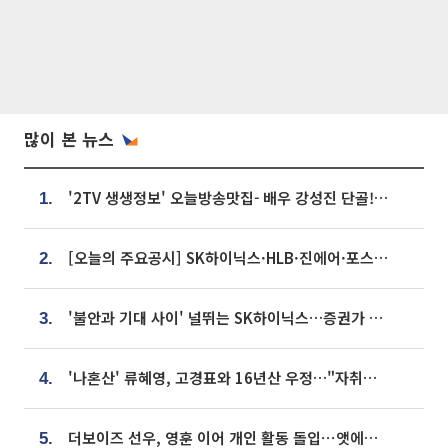
많이 본 뉴스
'2TV 생생정보' 오늘방송맛집- 배우 강성진 단골! 쌀국수ㆍ푸팟퐁 커리 맛집 '블○○○'
1.
[오늘의 주요공시] SK하이닉스·HLB·진에어·포스코홀딩스·네이버·대우건설 등
2.
'불안과 기대 사이' 널뛰는 SK하이닉스…증권가 "HBM4·LTA 기반 펀터멘털 견고"
3.
'나혼산' 류혜영, 고경표와 16년산 우정…"자취방서 부모님과 마주쳐"
4.
더보이즈 선우, 영훈 이어 개인 활동 돌입⋯앳에어리어와 전속계약
5.