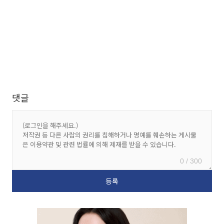
댓글
0 / 300