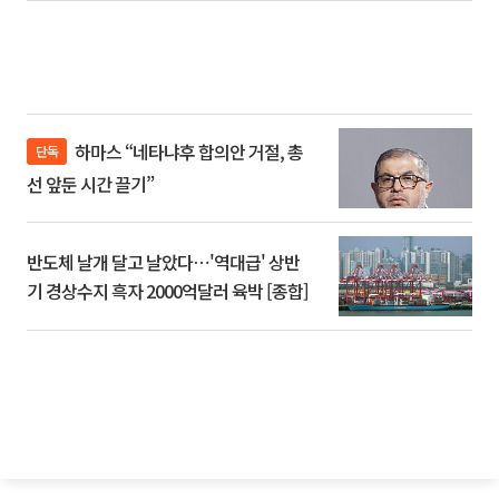
하마스 “네타냐후 합의안 거절, 총
단독
선 앞둔 시간 끌기”
반도체 날개 달고 날았다⋯'역대급' 상반
기 경상수지 흑자 2000억달러 육박 [종합]