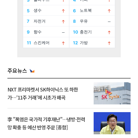
주요뉴스
NXT 프리마켓서 SK하이닉스 또 하한
가⋯‘11주 거래’에 시초가 왜곡
李 "폭염은 국가적 기후재난"…냉방·전력
망 확충 등 예산 반영 주문 [종합]