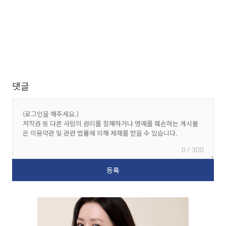
댓글
0 / 300