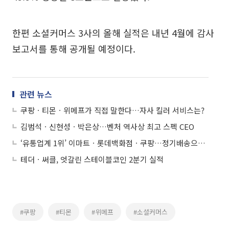
한편 소셜커머스 3사의 올해 실적은 내년 4월에 감사
보고서를 통해 공개될 예정이다.
관련 뉴스
쿠팡ㆍ티몬ㆍ위메프가 직접 말한다…자사 킬러 서비스는?
김범석ㆍ신현성ㆍ박은상…벤처 역사상 최고 스펙 CEO
‘유통업계 1위’ 이마트ㆍ롯데백화점ㆍ쿠팡…정기배송으로 차별화
테더ㆍ써클, 엇갈린 스테이블코인 2분기 실적
#쿠팡
#티몬
#위메프
#소셜커머스