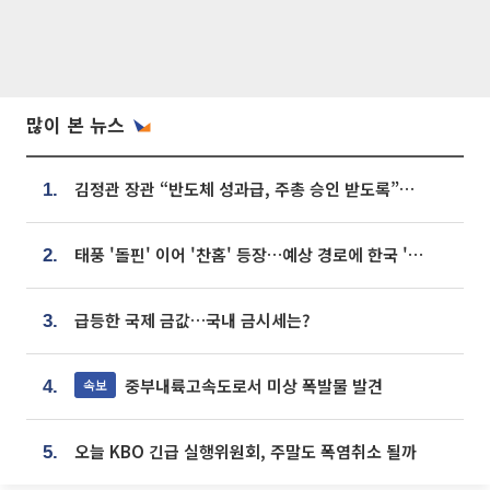
많이 본 뉴스
김정관 장관 “반도체 성과급, 주총 승인 받도록”…상법·자본시장법 개정 시사
1.
태풍 '돌핀' 이어 '찬홈' 등장…예상 경로에 한국 '한숨'
2.
급등한 국제 금값…국내 금시세는?
3.
중부내륙고속도로서 미상 폭발물 발견
속보
4.
오늘 KBO 긴급 실행위원회, 주말도 폭염취소 될까
5.