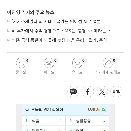
이진영 기자의 주요 뉴스
‘기가스케일러’의 시대…국가를 넘어선 AI 기업들
AI 투자에서 수익 경쟁으로⋯MS는 ‘증명’ vs 메타는 ‘숙제’
연준 금리 동결에 인플레 늦장 대응 우려…월가, 주식도 채권도 던졌다
0
0
0
0
좋아요
화나요
슬퍼요
추가취재 원해요