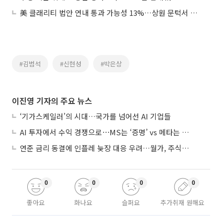
美 클래리티 법안 연내 통과 가능성 13%…상원 문턱서 제동
#김범석
#신현성
#박은상
이진영 기자의 주요 뉴스
‘기가스케일러’의 시대…국가를 넘어선 AI 기업들
AI 투자에서 수익 경쟁으로⋯MS는 ‘증명’ vs 메타는 ‘숙제’
연준 금리 동결에 인플레 늦장 대응 우려…월가, 주식도 채권도 던졌다
0
0
0
0
좋아요
화나요
슬퍼요
추가취재 원해요