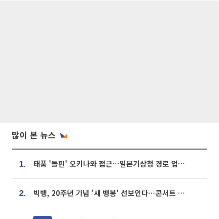
많이 본 뉴스
태풍 '돌핀' 오키나와 접근…일본기상청 경로 업데이트
1.
빅뱅, 20주년 기념 '새 뱅봉' 선보인다⋯콘서트 앞두고 팝업 개최
2.