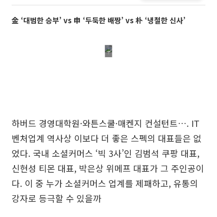
金 ‘대범한 승부’ vs 申 ‘두둑한 배짱’ vs 朴 ‘냉철한 신사’
하버드 경영대학원·와튼스쿨·매켄지 컨설턴트…. IT
벤처업계 역사상 이보다 더 좋은 스펙의 대표들은 없
었다. 국내 소셜커머스 ‘빅 3사’인 김범석 쿠팡 대표,
신현성 티몬 대표, 박은상 위메프 대표가 그 주인공이
다. 이 중 누가 소셜커머스 업계를 제패하고, 유통의
강자로 등극할 수 있을까