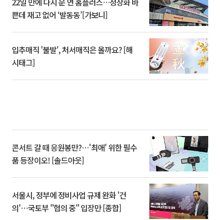
22일 만에 다시 문 연 홈플러스…정상화 바
쁜데 재고 없어 ‘발동동’[가보니]
입추매직 '불발', 처서매직은 올까요? [해
시태그]
콘서트 갈 때 응원봉만?⋯'최애' 위한 필수
품 등장이오! [솔드아웃]
서울시, 정부에 정비사업 규제 완화 '건
의'⋯국토부 "협의 중" 입장만 [종합]