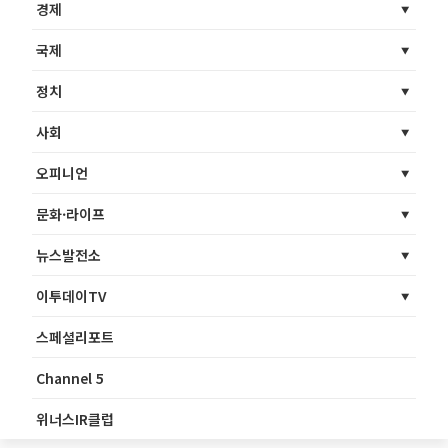
경제
국제
정치
사회
오피니언
문화·라이프
뉴스발전소
이투데이TV
스페셜리포트
Channel 5
위너스IR클럽