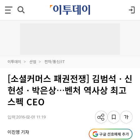
이투데이
산업
전자/통신/IT
[소셜커머스 패권전쟁] 김범석ㆍ신
현성ㆍ박은상…벤처 역사상 최고
스펙 CEO
입력 2016-02-01 11:19
이진영 기자
구글 선호매체 추가