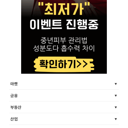
마켓
금융
부동산
산업