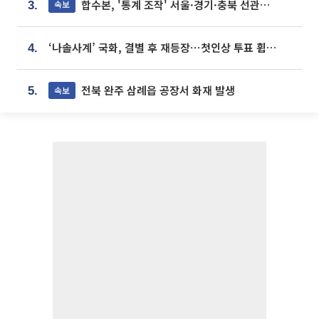
합수본, '통계 조작' 서울·경기·충북 선관위 등 추가 압수수색
속보
3.
‘나솔사계’ 국화, 결별 후 재등장⋯첫인상 투표 휩쓸고 ‘인기녀’ 등극
4.
전북 완주 삼례읍 공장서 화재 발생
속보
5.