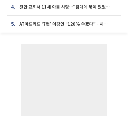
천안 교회서 11세 아동 사망…“침대에 묶여 있었다” 진술 확보
4.
AT마드리드 ‘7번’ 이강인 “120% 쏟겠다”⋯시메오네 감독 “필요한 선수”
5.