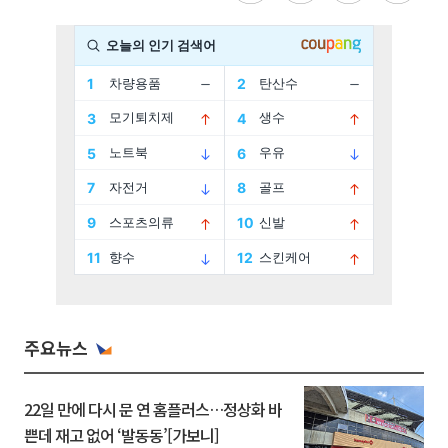
주요뉴스
22일 만에 다시 문 연 홈플러스…정상화 바
쁜데 재고 없어 ‘발동동’[가보니]