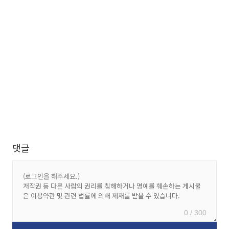
댓글
0 / 300