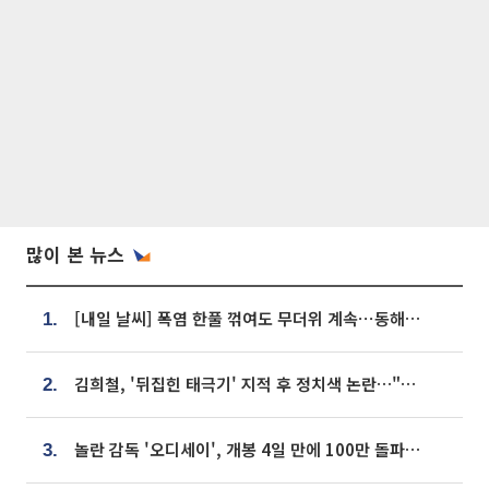
많이 본 뉴스
[내일 날씨] 폭염 한풀 꺾여도 무더위 계속⋯동해안 이틀 연속 비
1.
김희철, '뒤집힌 태극기' 지적 후 정치색 논란…"좌우 떠나 우리나라 국기"
2.
놀란 감독 '오디세이', 개봉 4일 만에 100만 돌파⋯'왕사남' 보다 빠르다
3.