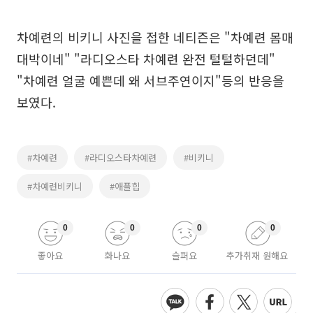
차예련의 비키니 사진을 접한 네티즌은 "차예련 몸매
대박이네" "라디오스타 차예련 완전 털털하던데"
"차예련 얼굴 예쁜데 왜 서브주연이지"등의 반응을
보였다.
#차예련
#라디오스타차예련
#비키니
#차예련비키니
#애플힙
0
0
0
0
좋아요
화나요
슬퍼요
추가취재 원해요