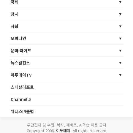
국제
정치
사회
오피니언
문화·라이프
뉴스발전소
이투데이TV
스페셜리포트
Channel 5
위너스IR클럽
무단전재 및 수집, 복사, 재배포, AI학습 이용 금지
Copyright 2006.
이투데이
. All rights reserved