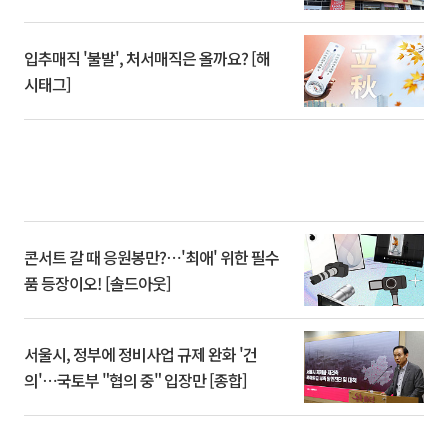
입추매직 '불발', 처서매직은 올까요? [해
시태그]
콘서트 갈 때 응원봉만?⋯'최애' 위한 필수
품 등장이오! [솔드아웃]
서울시, 정부에 정비사업 규제 완화 '건
의'⋯국토부 "협의 중" 입장만 [종합]