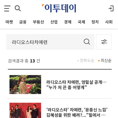
마켓
금융
부동산
산업
경제
국제
정치
사회
검색결과 총
13
건
정확도순
최신순
라디오스타 차예련, 엉밑살 공개…
"누가 저 끈 좀 어떻게"
'라디오스타' 차예련, '윤종신 느낌'
김혜성을 위한 배려?..."힐에서 내