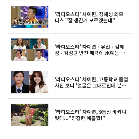
'라디오스타' 차예련, 김혜성 외모
디스 "잘 생긴거 모르겠는데"
‘라디오스타’ 차예련ㆍ유선ㆍ김혜
성ㆍ김성균 반전 매력에 水예능 시
청률 1위 유지
‘라디오스타’ 차예련, 고등학교 졸업
사진 보니 ‘얼굴은 그대로인데 분위
기는 달라’
'라디오스타' 차예련, 9등신 비키니
뒷태..."진정한 애플힙!"