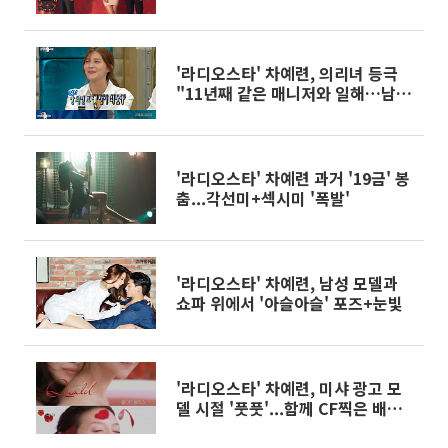
려와주는 누나"
'라디오스타' 차예련, 의리녀 등극
"11년째 같은 매니저와 일해…남
잘 챙긴다"
'라디오스타' 차예련 과거 '19금' 봉
춤...각선미+섹시미 '폭발'
'라디오스타' 차예련, 남성 모델과
쇼파 위에서 '아슬아슬' 포즈+눈빛
'라디오스타' 차예련, 미샤 광고 모
델 시절 '풋풋'...함께 CF찍은 배우
는 누구?