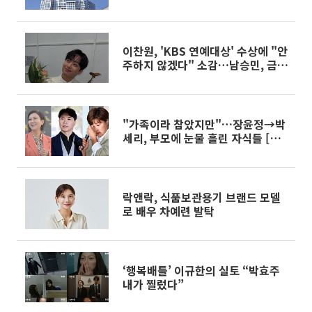
거래 단지 등극 [올해 최고가 단지
톱7]
이찬원, 'KBS 연예대상' 수상에 "안
주하지 않겠다" 소감…남승민, 금잔
디 등 동료들 응원
"가족이라 참았지만"…장윤정→박
세리, 부모에 눈물 흘린 자식들 [이
슈크래커]
락앤락, 식품보관용기 브랜드 모델
로 배우 차예련 발탁
‘행복배틀’ 이규한의 실토 “박효주
내가 찔렀다”