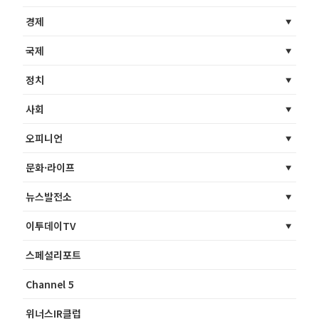
경제
국제
정치
사회
오피니언
문화·라이프
뉴스발전소
이투데이TV
스페셜리포트
Channel 5
위너스IR클럽