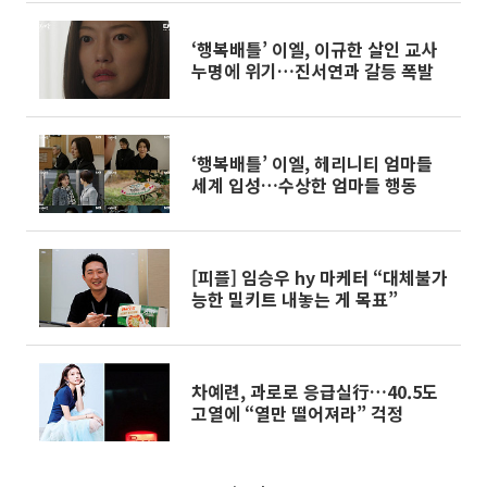
‘행복배틀’ 이엘, 이규한 살인 교사
누명에 위기…진서연과 갈등 폭발
‘행복배틀’ 이엘, 헤리니티 엄마들
세계 입성…수상한 엄마들 행동
[피플] 임승우 hy 마케터 “대체불가
능한 밀키트 내놓는 게 목표”
차예련, 과로로 응급실行…40.5도
고열에 “열만 떨어져라” 걱정