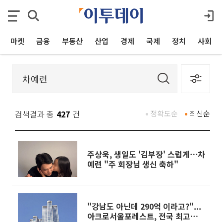
마켓
금융
부동산
산업
경제
국제
정치
사회
검색결과 총
427
건
정확도순
최신순
주상욱, 생일도 '김부장' 스럽게⋯차
예련 "주 회장님 생신 축하"
"강남도 아닌데 290억 이라고?"...
아크로서울포레스트, 전국 최고가