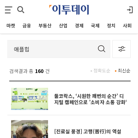
마켓
금융
부동산
산업
경제
국제
정치
사회
검색결과 총
160
건
정확도순
최신순
둘코락스, ‘시원한 쾌변의 순간’ 디
지털 캠페인으로 ’소비자 소통 강화‘
[진료실 풍경] 고행(苦行)의 역설