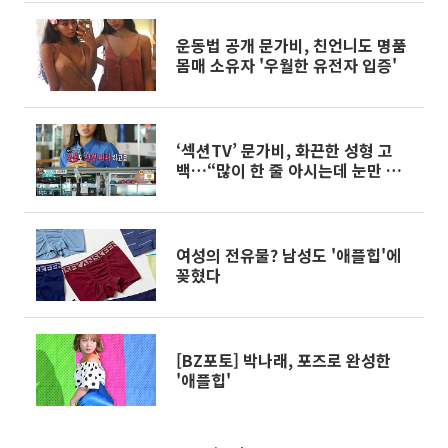
운동법 공개 문가비, 친언니도 명품
몸매 소유자 '우월한 유전자 입증'
‘섹션TV’ 문가비, 화끈한 성형 고
백…“많이 한 줄 아시는데 눈만 했
다”
여성의 전유물? 남성도 '애플힙'에
꽂혔다
[BZ포토] 박나래, 포즈로 완성한
'애플힙'