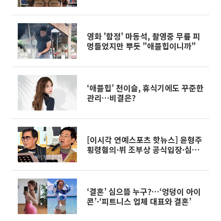
영화 '함정' 마동석, 촬영중 무릎 피
멍들었지만 뿌듯 "애플힙이니까"
‘애플힙’ 천이슬, 휴식기에도 꾸준한
관리…비결은?
[이시각 연예스포츠 핫뉴스] 윤형주
횡령혐의·뷔 조부상 공식입장·심으
뜸 결혼·강경준 아들 고백 등
‘결혼’ 심으뜸 누구?…‘엉덩이 아이
콘’·‘피트니스 업체 대표와 결혼’