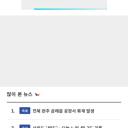
많이 본 뉴스
전북 완주 삼례읍 공장서 화재 발생
속보
1.
서울도 '40도'…오늘 노원 40.2도 기록
속보