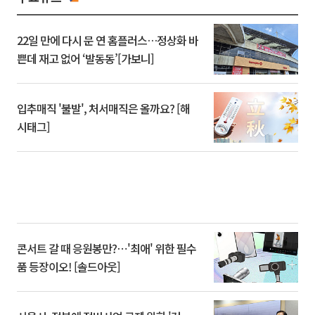
22일 만에 다시 문 연 홈플러스…정상화 바
쁜데 재고 없어 ‘발동동’[가보니]
입추매직 '불발', 처서매직은 올까요? [해
시태그]
콘서트 갈 때 응원봉만?⋯'최애' 위한 필수
품 등장이오! [솔드아웃]