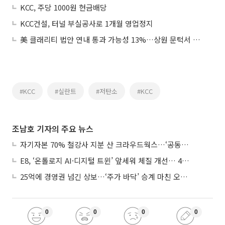
KCC, 주당 1000원 현금배당
KCC건설, 터널 부실공사로 1개월 영업정지
美 클래리티 법안 연내 통과 가능성 13%…상원 문턱서 제동
#KCC
#실란트
#저탄소
#KCC
조남호 기자의 주요 뉴스
자기자본 70% 철강사 지분 산 크라우드웍스…‘공동경영’으로 AI 시너지 낼까
E8, ‘온톨로지 AI·디지털 트윈’ 앞세워 체질 개선… 4분기 흑자전환 총력
25억에 경영권 넘긴 상보…‘주가 바닥’ 승계 마친 오너 2세, 주가 부양 나설까
0
0
0
0