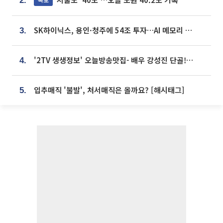
2.
SK하이닉스, 용인·청주에 54조 투자…AI 메모리 생산기지 키운다
3.
'2TV 생생정보' 오늘방송맛집- 배우 강성진 단골! 쌀국수ㆍ푸팟퐁 커리 맛집 '블○○○'
4.
입추매직 '불발', 처서매직은 올까요? [해시태그]
5.