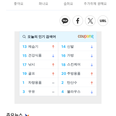
좋아요
화나요
슬퍼요
추가취재 원해요
주요뉴스