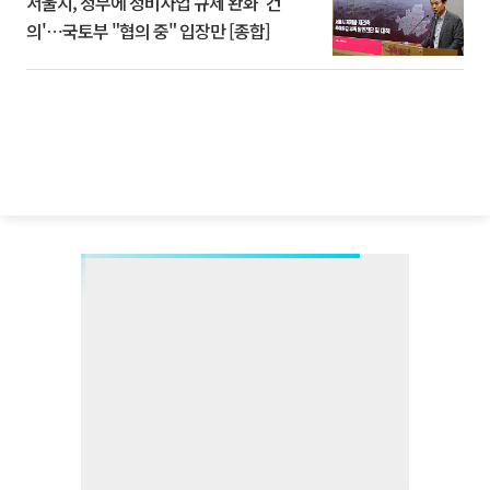
서울시, 정부에 정비사업 규제 완화 '건
의'⋯국토부 "협의 중" 입장만 [종합]