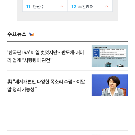
주요뉴스
‘한국판 IRA’ 베일 벗었지만…반도체·배터
리 업계 “시행령이 관건”
與 “세제개편안 다양한 목소리 수렴…이달
말 정리 가능성”