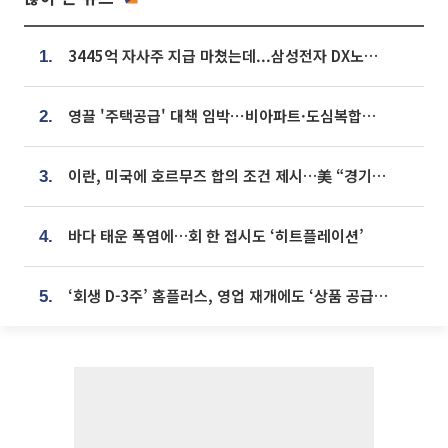
3445억 자사주 지급 마쳤는데...삼성전자 DX노조, 뒤늦은 '떼쓰기 집회'
1.
영끌 '주택공급' 대책 임박⋯비아파트·도심복합까지 총동원
2.
이란, 미국에 호르무즈 합의 조건 제시…美 “경기 아직 안 끝나” [종합]
3.
바다 태운 폭염에…회 한 접시도 ‘히트플레이션’
4.
‘회생 D-3주’ 홈플러스, 영업 재개에도 ‘상품 공급망’ 복구가 생존 관건
5.