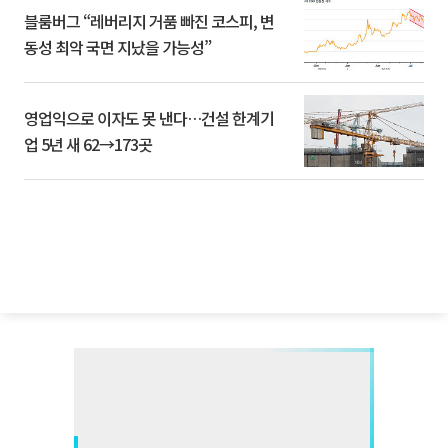
블룸버그 “레버리지 거품 빠진 코스피, 변
동성 최악 국면 지났을 가능성”
영업익으로 이자도 못 낸다…건설 한계기
업 5년 새 62→173곳