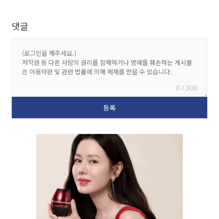
댓글
0 / 300