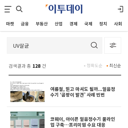
마켓
금융
부동산
산업
경제
국제
정치
사회
검색결과 총
128
건
정확도순
최신순
여름철, 믿고 마셔도 될까...얼음정
수기 ‘곰팡이 발견’ 사례 빈번
코웨이, 아이콘 얼음정수기 풀라인
업 구축…프리미엄 수요 대응