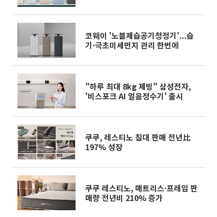
코웨이 '노블제습공기청정기'...습
기·극초미세먼지 관리 한번에
"하루 최대 8kg 제빙" 삼성전자,
'비스포크 AI 얼음정수기' 출시
쿠쿠, 레스티노 침대 판매 전년比
197% 성장
쿠쿠 레스티노, 매트리스·프레임 판
매량 전년비 210% 증가