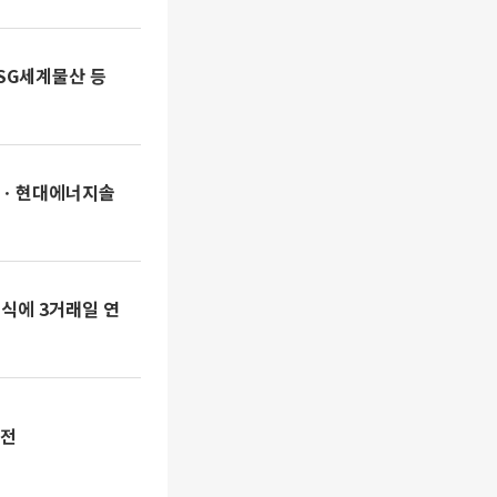
·SG세계물산 등
션ㆍ현대에너지솔
소식에 3거래일 연
여전