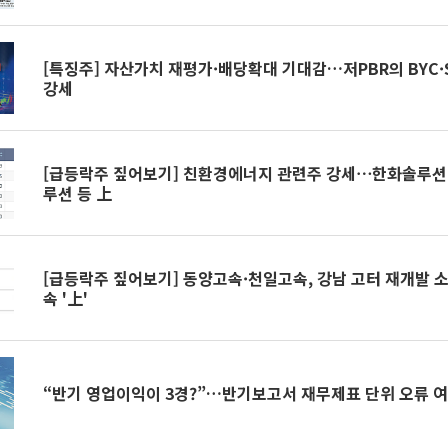
[특징주] 자산가치 재평가·배당확대 기대감…저PBR의 BYC
강세
[급등락주 짚어보기] 친환경에너지 관련주 강세⋯한화솔루
루션 등 上
[급등락주 짚어보기] 동양고속·천일고속, 강남 고터 재개발 
속 '上'
“반기 영업이익이 3경?”…반기보고서 재무제표 단위 오류 