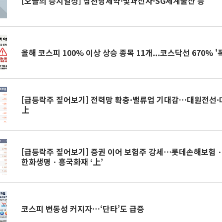
[오늘의 증시일정] 삼천당제약·빛과전자·SG세계물산 등
올해 코스피 100% 이상 상승 종목 11개...코스닥선 670% 
[급등락주 짚어보기] 전력망 확충·밸류업 기대감…대원전선
上
[급등락주 짚어보기] 증권 이어 보험주 강세⋯롯데손해보
한화생명ㆍ흥국화재 ‘上’
코스피 변동성 커지자…‘단타’도 급증