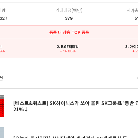
래량
거래대금(백만)
시가총
,327
379
5
동종 내 상승 TOP 종목
인
2. BGF리테일
3. 아
89%
+ 14.68%
+ 
건
[베스트&워스트] SK하이닉스가 쏘아 올린 SK그룹株 ‘동반
21%↓