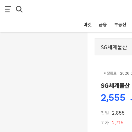
마켓
금융
부동산
장종료
2026.
SG세계물산
2,555
전일
2,655
고가
2,715