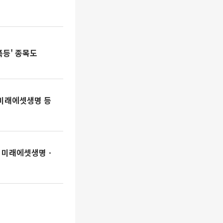
'폭등' 종목도
·미래에셋생명 등
험ㆍ미래에셋생명ㆍ