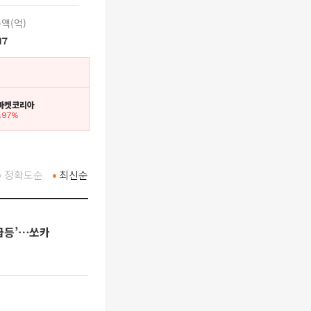
액(억)
17
이마켓코리아
7.97%
정확도순
최신순
 급등’⋯쏘카