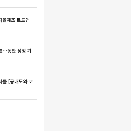
 자율제조 로드맵
포트…동반 성장 기
자들 [공매도와 코