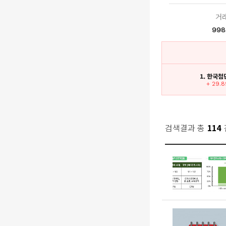
거
998
1. 한국
+ 29.
검색결과 총
114