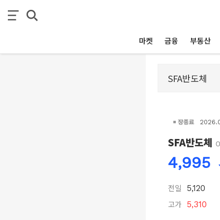
마켓
금융
부동산
장종료
2026.
SFA반도체
4,995
전일
5,120
고가
5,310