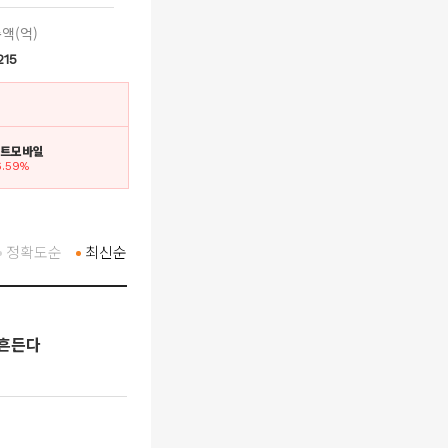
액(억)
215
인트모바일
6.59%
정확도순
최신순
 흔든다