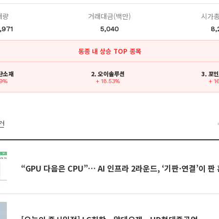
래량
거래대금(백만)
시가총
,971
5,040
8,
동종 내 상승 TOP 종목
첨단소재
2. 오이솔루션
3. 포
89%
+ 18.53%
+ 1
건
“GPU 다음은 CPU”… AI 인프라 2라운드, ‘기판·연결’이 판