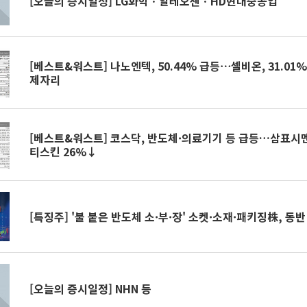
[오늘의 증시일정] LG화학ㆍ알테오젠ㆍHD현대중공업
[베스트&워스트] 나노엔텍, 50.44% 급등⋯셀비온, 31.01
제자리
[베스트&워스트] 코스닥, 반도체·의료기기 등 급등…삼표시
티스킨 26%↓
[특징주] '불 붙은 반도체 소·부·장' 소켓·소재·패키징株, 동반
[오늘의 증시일정] NHN 등