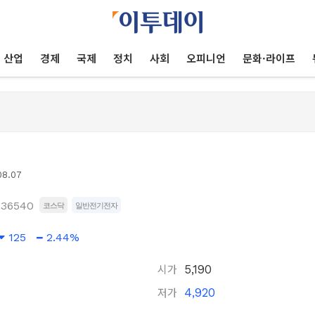
산업
경제
국제
정치
사회
오피니언
문화·라이프
08.07
036540
코스닥
일반전기전자
125
2.44%
시가
5,190
저가
4,920