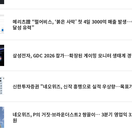
메리츠證 “펄어비스, ‘붉은 사막’ 첫 4일 3000억 매출 발생⋯
달성 유력”
삼성전자, GDC 2026 참가⋯확장된 게이밍 모니터 생태계 
신한투자증권 "네오위즈, 신작 흥행으로 실적 우상향⋯목표
네오위즈, P의 거짓·브라운더스트2 쌍끌이… 3분기 영업익 310% 오른 265억
원