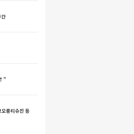
구간
↑”
코오롱티슈진 등