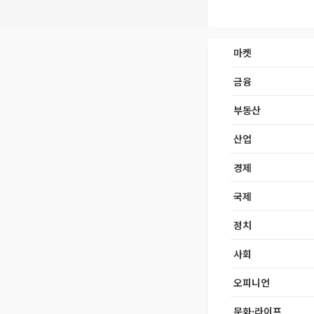
마켓
금융
부동산
산업
경제
국제
정치
사회
오피니언
문화·라이프