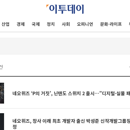
산업
경제
국제
정치
사회
오피니언
문화·라이프
건
네오위즈 ‘P의 거짓’, 닌텐도 스위치 2 출시…”디지털·실물 
네오위즈, 창사 이래 최초 개발자 출신 박성준 신작개발그룹장
정