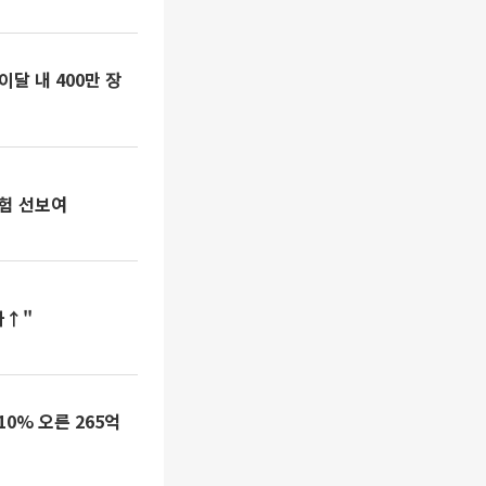
이달 내 400만 장
경험 선보여
가↑"