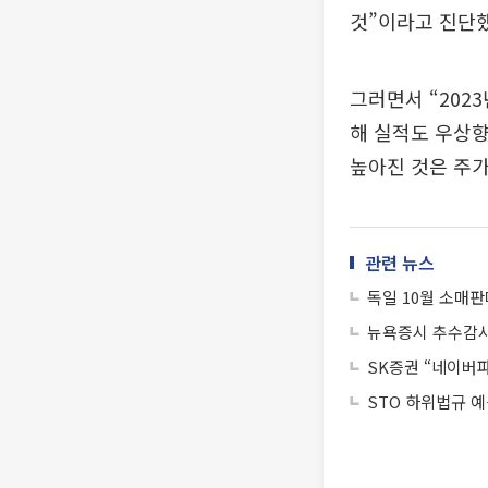
것”이라고 진단했
그러면서 “202
해 실적도 우상향
높아진 것은 주
관련 뉴스
독일 10월 소매판
뉴욕증시 추수감
SK증권 “네이버파
STO 하위법규 