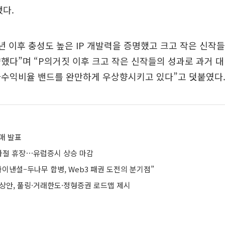
다.
3년 이후 충성도 높은 IP 개발력을 증명했고 크고 작은 신작
했다”며 “P의거짓 이후 크고 작은 신작들의 성과로 과거 
가수익비율 밴드를 완만하게 우상향시키고 있다”고 덧붙였다
매 발표
사절 휴장⋯유럽증시 상승 마감
이낸셜–두나무 합병, Web3 패권 도전의 분기점”
예상안, 풀링·거래한도·정형증권 로드맵 제시