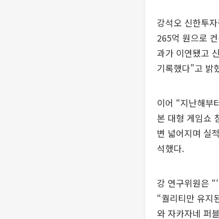
강석오 신한투자증
265억 원으로 
과가 이연됐고 신작
기록했다”고 밝혔
이어 “지난해부터
본 대형 게임쇼 
변 넓어지며 실적
석했다.
강 연구위원은 “
“퀄리티만 유지된
와 자카자네 퍼블