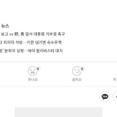
 뉴스
 보고 vs 野, 靑 앞서 대통령 거부권 촉구
다 피의자 석방…기한 넘기면 속수무책
법’ 본회의 상정…여야 필리버스터 대치
0
0
화나요
슬퍼요
추