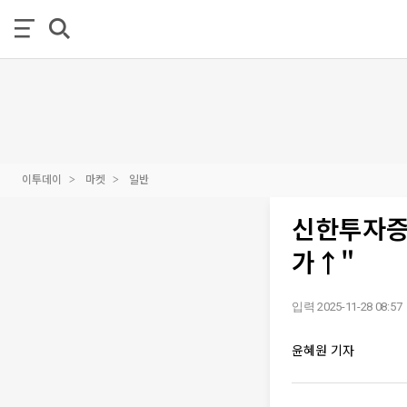
이투데이
마켓
일반
신한투자증
가↑"
입력 2025-11-28 08:57
윤혜원 기자