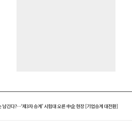
 남긴다?…‘제3자 승계’ 시험대 오른 中企 현장 [기업승계 대전환]