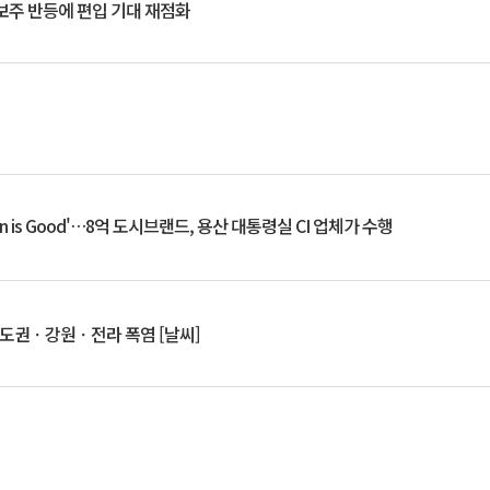
후보주 반등에 편입 기대 재점화
an is Good'…8억 도시브랜드, 용산 대통령실 CI 업체가 수행
수도권ㆍ강원ㆍ전라 폭염 [날씨]