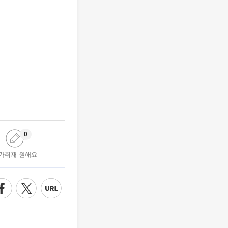
0
가취재 원해요