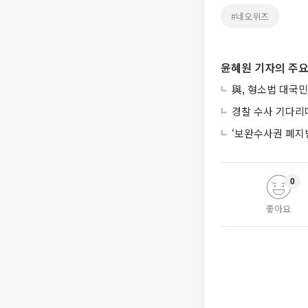
#네오위즈
윤혜원 기자의 주요
與, 형소법 대국민
경찰 수사 기다리
‘보완수사권 폐지
0
좋아요