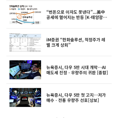
“번돈으로 이자도 못낸다”...美中
공세에 멀어지는 반등 [K-태양광
'돈맥경화']
iM증권 “한화솔루션, 적정주가 레
벨 크게 상회”
뉴욕증시, 다우 5만 시대 개막⋯AI
매도세 진정ㆍ우량주의 귀환 [종합]
뉴욕증시, 다우 5만 첫 고지⋯저가
매수ㆍ전통 우량주 선호[상보]