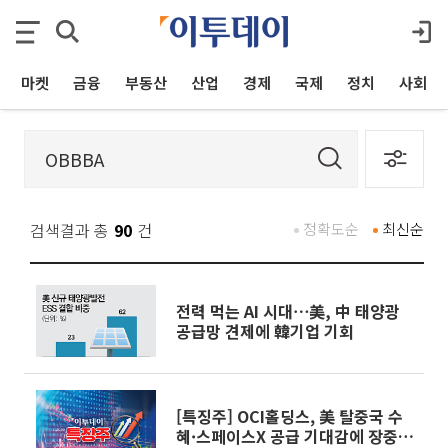
마켓
금융
부동산
산업
경제
국제
정치
사회
검색결과 총
90
건
정확도순
최신순
전력 먹는 AI 시대⋯美, 中 태양광
공급망 견제에 韓기업 기회
[특징주] OCI홀딩스, 美 탈중국 수
혜·스페이스X 공급 기대감에 장중