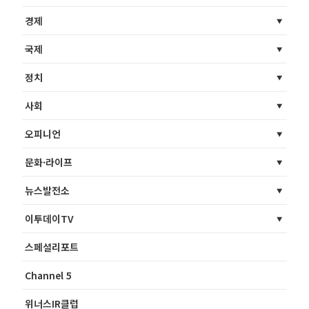
경제
국제
정치
사회
오피니언
문화·라이프
뉴스발전소
이투데이TV
스페셜리포트
Channel 5
위너스IR클럽