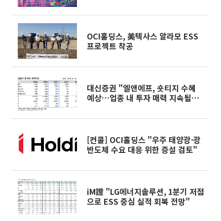
8%대 급등
OCI홀딩스, 美텍사스 알라모 ESS
프로젝트 착공
대신증권 "엘앤에프, 숏티지 수혜
예상…업종 내 투자 매력 지속될
것"
[컨콜] OCI홀딩스 "우주 태양광·광
반도체 수요 대응 위한 증설 검토"
iM證 "LG에너지솔루션, 1분기 저점
으로 ESS 중심 실적 회복 전망"