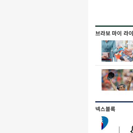
브라보 마이 라
넥스블록