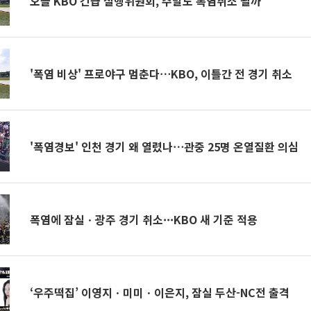
오늘 KBO 긴급 실행위원회, 주말도 폭염취소 될까
'폭염 비상' 프로야구 멈춘다⋯KBO, 이틀간 전 경기 취소
'폭염경보' 인천 경기 왜 열렸나⋯관중 25명 온열질환 의심
폭염에 잠실ㆍ광주 경기 취소···KBO 새 기준 적용
‘우주떡집’ 이영지ㆍ미미ㆍ이은지, 잠실 두산-NC전 출격