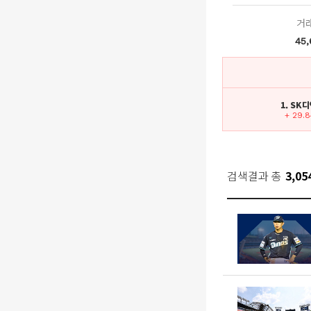
거
45,
1. SK
+ 29.
검색결과 총
3,05