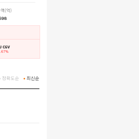
액(억)
,598
CJ CGV
4.67%
정확도순
최신순