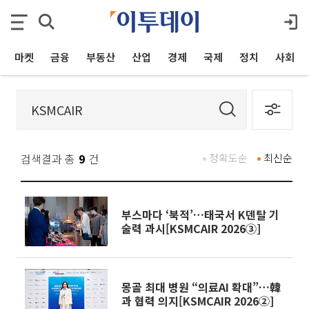
마켓
금융
부동산
산업
경제
국제
정치
사회
검색결과 총
9
건
정확도순
최신순
부스마다 ‘북적’…태국서 K덴탈 기
술력 과시[KSMCAIR 2026③]
몽골 최대 병원 “의료AI 확대”…韓
과 협력 의지[KSMCAIR 2026②]