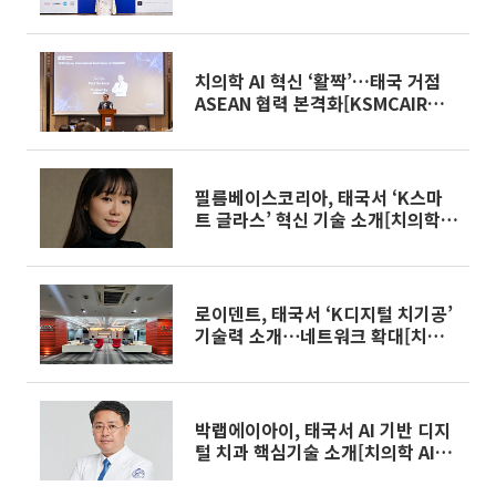
치의학 AI 혁신 ‘활짝’…태국 거점
ASEAN 협력 본격화[KSMCAIR
2026①]
필름베이스코리아, 태국서 ‘K스마
트 글라스’ 혁신 기술 소개[치의학
AI혁신]
로이덴트, 태국서 ‘K디지털 치기공’
기술력 소개⋯네트워크 확대[치의
학 AI혁신]
박랩에이아이, 태국서 AI 기반 디지
털 치과 핵심기술 소개[치의학 AI혁
신]