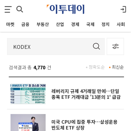
마켓
금융
부동산
산업
경제
국제
정치
사회
검색결과 총
4,770
건
정확도순
최신순
레버리지 규제 4거래일 만에…단일
종목 ETF 거래대금 '13분의 1' 급감
미국 CPU에 집중 투자…삼성운용
반도체 ETF 상장