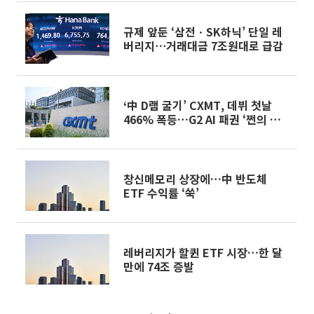
규제 앞둔 ‘삼전ㆍSK하닉’ 단일 레
버리지⋯거래대금 7조원대로 급감
‘中 D램 굴기’ CXMT, 데뷔 첫날
466% 폭등…G2 AI 패권 ‘쩐의 전
쟁’
창신메모리 상장에…中 반도체
ETF 수익률 ‘쑥’
레버리지가 할퀸 ETF 시장…한 달
만에 74조 증발