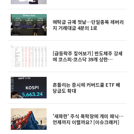
예탁금 규제 첫날…단일종목 레버리
지 거래대금 4분의 1로
[급등락주 짚어보기] 반도체주 강세
에 코스피·코스닥 39개 상한
가...SK하이닉스 외인 2.6조 순매수
흔들리는 증시에 커버드콜 ETF 배
당금도 확대
'새파란' 주식 폭락장에 개미 패닉…
언제까지 이럴까요? [이슈크래커]