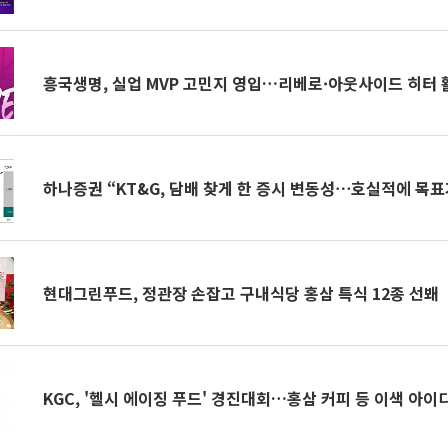
흥국생명, 실업 MVP 고민지 영입…리베로·아웃사이드 히터 
하나증권 “KT&G, 담배 찾게 한 증시 변동성⋯호실적에 목표
현대그린푸드, 정관장 손잡고 구내식당 홍삼 특식 12종 선봬
KGC, '헬시 에이징 푸드' 경진대회…홍삼 커피 등 이색 아이