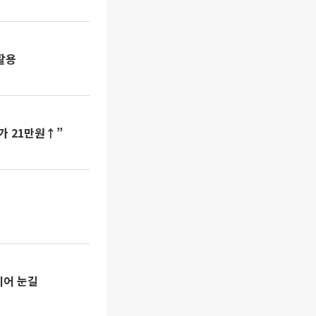
활용
가 21만원↑”
디어 눈길