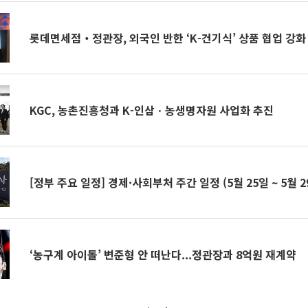
롯데면세점‧정관장, 외국인 반한 ‘K-건기식’ 상품 협업 강화
KGC, 농촌진흥청과 K-인삼ㆍ농생명자원 사업화 추진
[정부 주요 일정] 경제·사회부처 주간 일정 (5월 25일 ~ 5월 2
‘농구계 아이돌’ 변준형 안 떠난다...정관장과 8억원 재계약