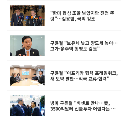
"한미 협상 조율 남았지만 진전 뚜
렷"…김용범, 국익 강조
구윤철 "보유세 낮고 양도세 높아…
고가·多주택 형평도 검토"
구윤철 "아프리카 협력 프레임워크,
새 도약 발판…적극 교류·협력"
방미 구윤철 "베센트 만나…美,
3500억달러 선불투자 어렵다는 것
이해"