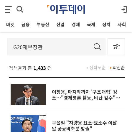
마켓
금융
부동산
산업
경제
국제
정치
사회
검색결과 총
1,433
건
정확도순
최신순
이창용, 마지막까지 '구조개혁' 강
조⋯"경제평론 활동, 비난 감수"
[종합]
구윤철 "차량용 요소·요소수 이달
말 공공비축분 방출"