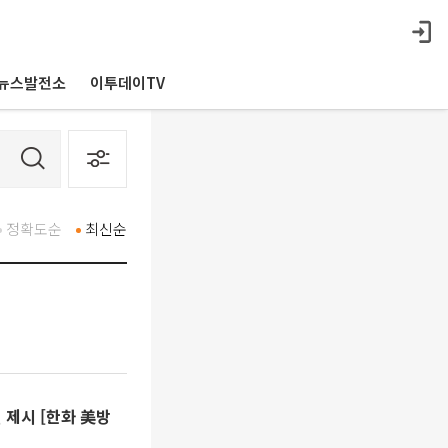
뉴스발전소
이투데이TV
정확도순
최신순
 제시 [한화 美방