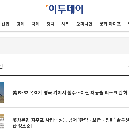
산업
경제
국제
정치
사회
오피니언
문화·라이프
건
美 B-52 폭격기 영국 기지서 철수⋯이란 재공습 리스크 완화
美차륜형 자주포 사업⋯성능 넘어 '탄약ㆍ보급ㆍ정비' 솔루션
산 정조준]