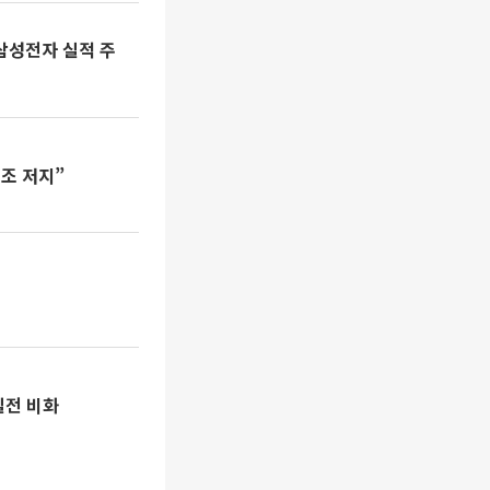
…삼성전자 실적 주
구조 저지”
질전 비화