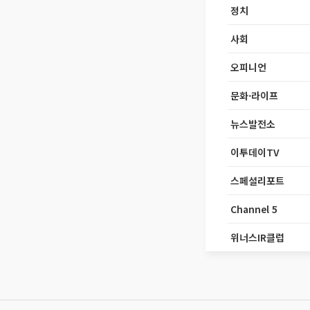
정치
사회
오피니언
문화·라이프
뉴스발전소
이투데이TV
스페셜리포트
Channel 5
위너스IR클럽