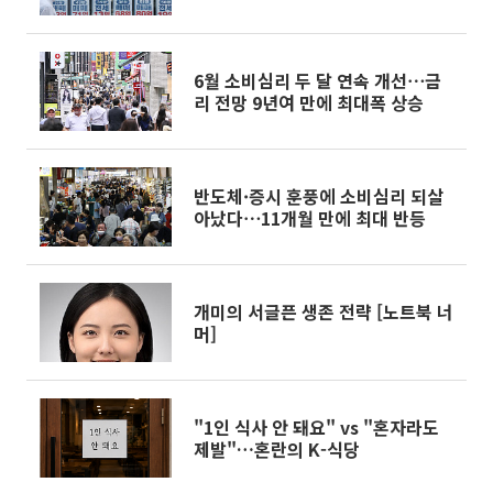
다
6월 소비심리 두 달 연속 개선⋯금
리 전망 9년여 만에 최대폭 상승
반도체·증시 훈풍에 소비심리 되살
아났다⋯11개월 만에 최대 반등
개미의 서글픈 생존 전략 [노트북 너
머]
"1인 식사 안 돼요" vs "혼자라도
제발"…혼란의 K-식당