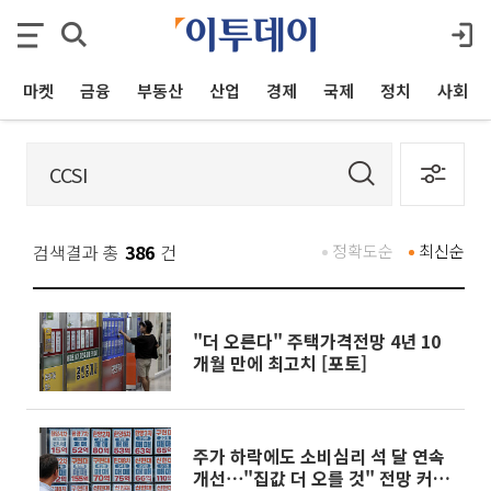
마켓
금융
부동산
산업
경제
국제
정치
사회
검색결과 총
386
건
정확도순
최신순
"더 오른다" 주택가격전망 4년 10
개월 만에 최고치 [포토]
주가 하락에도 소비심리 석 달 연속
개선⋯"집값 더 오를 것" 전망 커졌