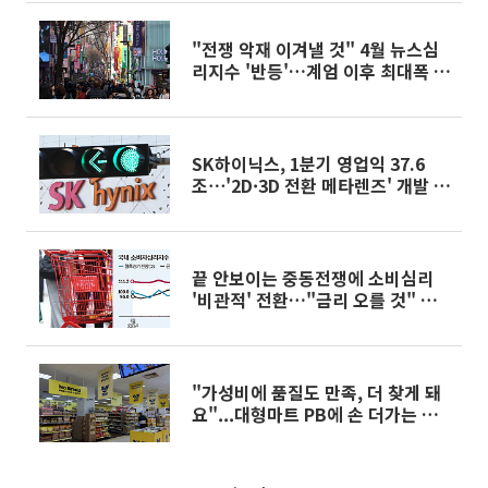
"전쟁 악재 이겨낼 것" 4월 뉴스심
리지수 '반등'…계엄 이후 최대폭 상
승
SK하이닉스, 1분기 영업익 37.6
조⋯'2D·3D 전환 메타렌즈' 개발 外
[오늘의 주요뉴스]
끝 안보이는 중동전쟁에 소비심리
'비관적' 전환…"금리 오를 것" 전
망 ↑
"가성비에 품질도 만족, 더 찾게 돼
요"...대형마트 PB에 손 더가는 소
비자들[르포]