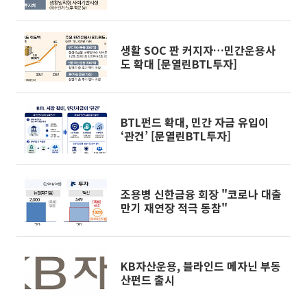
열린 BTL투자]
생활 SOC 판 커지자…민간운용사
도 확대 [문열린BTL투자]
BTL펀드 확대, 민간 자금 유입이
‘관건’ [문열린BTL투자]
조용병 신한금융 회장 "코로나 대출
만기 재연장 적극 동참"
KB자산운용, 블라인드 메자닌 부동
산펀드 출시