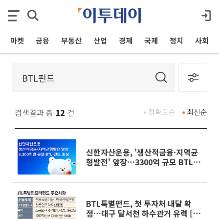
마켓
금융
부동산
산업
경제
국제
정치
사회
검색결과 총
12
건
정확도순
최신순
신한자산운용, '생산적금융·지역균
형발전' 앞장…3300억 규모 BTL 펀
드 조성
BTL특별펀드, 첫 투자처 내달 확
정…대구 달서천 하수관거 유력 [문