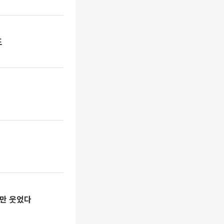
도
업만 웃었다