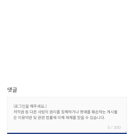
댓글
0 / 300