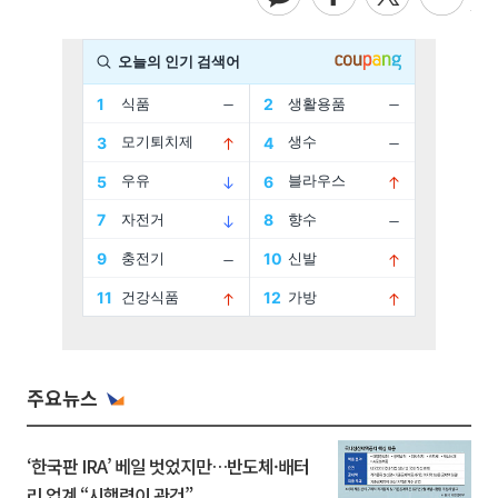
주요뉴스
‘한국판 IRA’ 베일 벗었지만…반도체·배터
리 업계 “시행령이 관건”