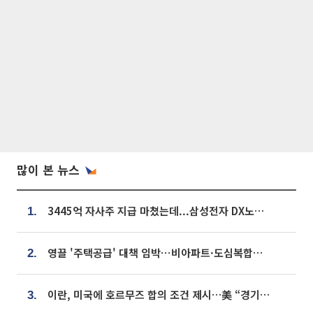
많이 본 뉴스
3445억 자사주 지급 마쳤는데...삼성전자 DX노조, 뒤늦은 '떼쓰기 집회'
1.
영끌 '주택공급' 대책 임박⋯비아파트·도심복합까지 총동원
2.
이란, 미국에 호르무즈 합의 조건 제시…美 “경기 아직 안 끝나” [종합]
3.