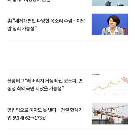
與 “세제개편안 다양한 목소리 수렴…이달
말 정리 가능성”
블룸버그 “레버리지 거품 빠진 코스피, 변
동성 최악 국면 지났을 가능성”
영업익으로 이자도 못 낸다…건설 한계기
업 5년 새 62→173곳