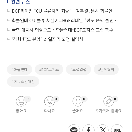
관련 뉴스
BGF리테일 “CU 물류차질 죄송”…점주協, 본사·화물연대에 피해보상 내용증명 발송(종합)
화물연대 CU 물류 차질에...BGF리테일 “점포 운영 불편에 죄송, 정상화에 총력”
극한 대치서 협상으로…화물연대-BGF로지스 교섭 착수
‘경험 無도 환영’ 첫 일자리 도전 설명서
#화물연대
#BGF로지스
#교섭결렬
#단체협약
#이동조건개선
0
0
0
0
좋아요
화나요
슬퍼요
추가취재 원해요