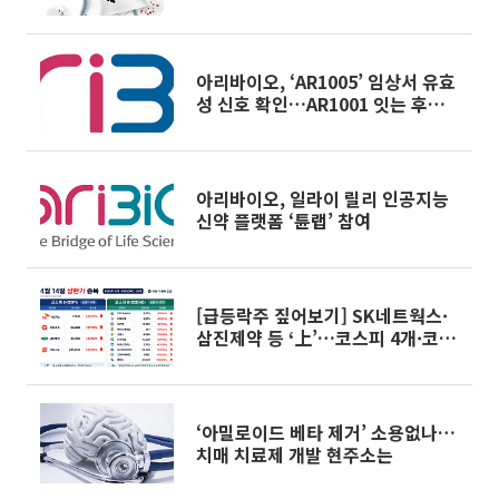
략①]
아리바이오, ‘AR1005’ 임상서 유효
성 신호 확인…AR1001 잇는 후속
치매 신약 부각
아리바이오, 일라이 릴리 인공지능
신약 플랫폼 ‘튠랩’ 참여
[급등락주 짚어보기] SK네트웍스·
삼진제약 등 ‘上’…코스피 4개·코스
닥 10개 ↑
‘아밀로이드 베타 제거’ 소용없나…
치매 치료제 개발 현주소는