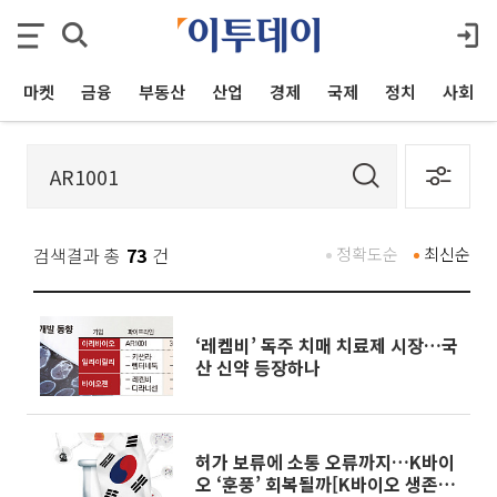
마켓
금융
부동산
산업
경제
국제
정치
사회
검색결과 총
73
건
정확도순
최신순
‘레켐비’ 독주 치매 치료제 시장…국
산 신약 등장하나
허가 보류에 소통 오류까지…K바이
오 ‘훈풍’ 회복될까[K바이오 생존전