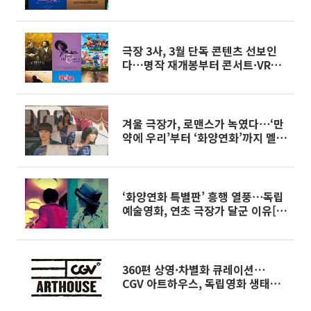
극장 3사, 3월 단독 콘텐츠 선보인
다…명작 재개봉부터 콘서트·VR까
지
겨울 극장가, 로맨스가 녹였다⋯‘만
약에 우리’부터 ‘화양연화’까지 멜로
돌풍[주말&]
‘화양연화 특별판’ 흥행 열풍⋯독립
예술영화, 연초 극장가 달군 이유[주
말&]
360편 상영·차별화 큐레이션⋯
CGV 아트하우스, 독립영화 생태계
활력