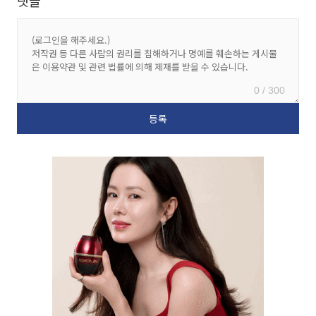
댓글
0 / 300