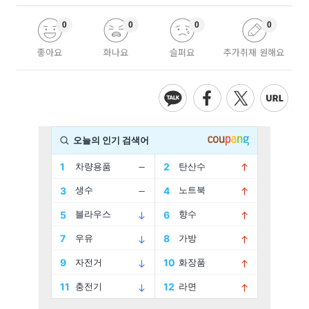
0
0
0
0
좋아요
화나요
슬퍼요
추가취재 원해요