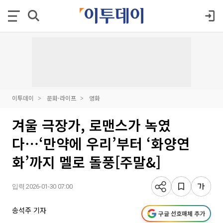
이투데이
문화·라이프
영화
겨울 극장가, 로맨스가 녹였
다⋯‘만약에 우리’부터 ‘화양연
화’까지 멜로 돌풍[주말&]
입력 2026-01-30 07:00
송석주 기자
구글 선호매체 추가