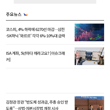
주요뉴스
코스피, 4% 하락에 6270선 마감…삼전
·SK하닉 '와르르' 각각 6%·10%대 급락
ISA 계좌, 5년마다 깨라고요? [이슈크래
커]
김정관 장관 “반도체 성과급, 주총 승인 받
도록”…상법·자본시장법 개정 시사