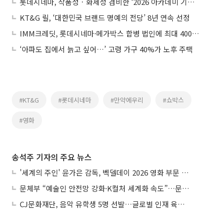
롯데시네마, 작품성ㆍ화제성 겸비한 ‘2026 아카데미 기획전’ 연다
KT&G 릴, ‘대한민국 브랜드 명예의 전당’ 8년 연속 선정
IMM크레딧, 롯데시네마·메가박스 합병 법인에 최대 4000억 투자 검토
‘아파도 집에서 늙고 싶어…’ 고령 가구 40%가 노후 주택
#KT&G
#롯데시네마
#만약에우리
#쇼박스
#영화
송석주 기자의 주요 뉴스
'세계의 주인' 윤가은 감독, 벡델데이 2026 영화 부문 벡델리안 감독 선정
문체부 “예술인 안전망 강화·K컬처 세계화 속도”…문화강국 청사진 제시
CJ문화재단, 음악 유학생 5명 선발…글로벌 인재 육성 지원