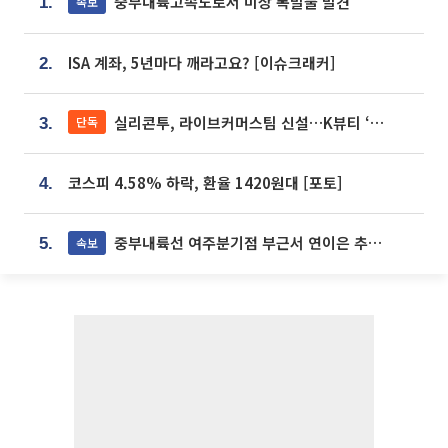
중부내륙고속도로서 미상 폭발물 발견
속보
1.
ISA 계좌, 5년마다 깨라고요? [이슈크래커]
2.
실리콘투, 라이브커머스팀 신설…K뷰티 ‘글로벌 판매망’ 확대[K뷰티 라방戰]
단독
3.
코스피 4.58% 하락, 환율 1420원대 [포토]
4.
중부내륙선 여주분기점 부근서 연이은 추돌사고 발생
속보
5.