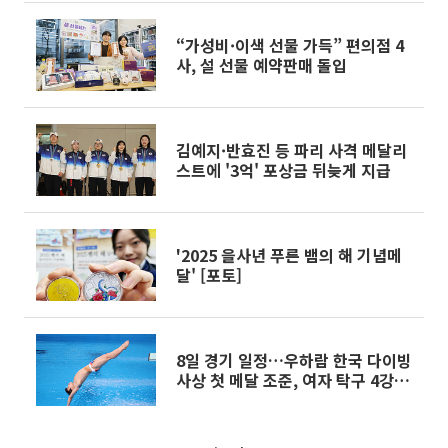
“가성비·이색 선물 가득” 편의점 4
사, 설 선물 예약판매 돌입
김예지·반효진 등 파리 사격 메달리
스트에 '3억' 포상금 뒤늦게 지급
'2025 을사년 푸른 뱀의 해 기념메
달' [포토]
8일 경기 일정…우하람 한국 다이빙
사상 첫 메달 조준, 여자 탁구 4강서
중국과 격돌 [파리올림픽]