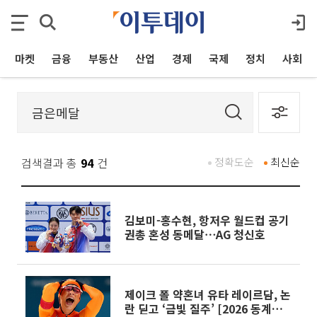
마켓
금융
부동산
산업
경제
국제
정치
사회
검색결과 총
94
건
정확도순
최신순
김보미-홍수현, 항저우 월드컵 공기
권총 혼성 동메달⋯AG 청신호
제이크 폴 약혼녀 유타 레이르담, 논
란 딛고 ‘금빛 질주’ [2026 동계올림