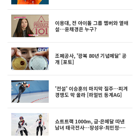
픽]
이용대, 전 아이돌 그룹 멤버와 열애
설…윤채경은 누구?
조폐공사, '광복 80년 기념메달' 공
개 [포토]
'전설' 이승훈의 마지막 질주…피겨
경쟁도 막 올라 [하얼빈 동계AG]
쇼트트랙 1000m, 금·은메달 따낸
남녀 태극전사…장성우·최민정·박
지원·김길리 [하얼빈 동계AG]