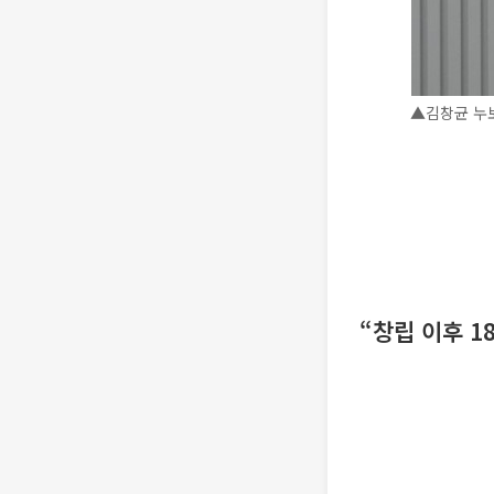
▲김창균 누보
“창립 이후 1