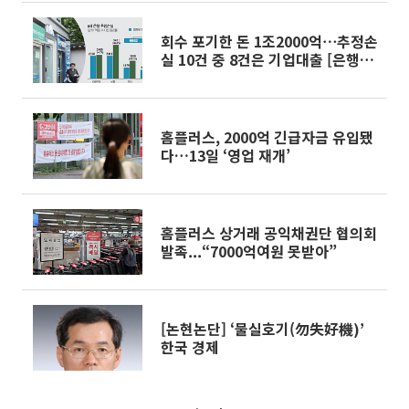
회수 포기한 돈 1조2000억⋯추정손
실 10건 중 8건은 기업대출 [은행권
'10조 부실' 경고등]
홈플러스, 2000억 긴급자금 유입됐
다…13일 ‘영업 재개’
홈플러스 상거래 공익채권단 협의회
발족...“7000억여원 못받아”
[논현논단] ‘물실호기(勿失好機)’
한국 경제