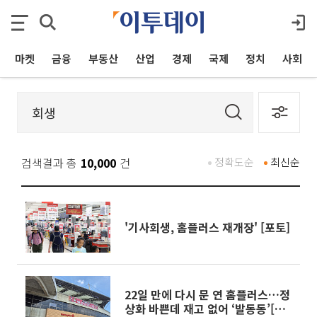
마켓
금융
부동산
산업
경제
국제
정치
사회
검색결과 총
10,000
건
정확도순
최신순
'기사회생, 홈플러스 재개장' [포토]
22일 만에 다시 문 연 홈플러스…정
상화 바쁜데 재고 없어 ‘발동동’[가