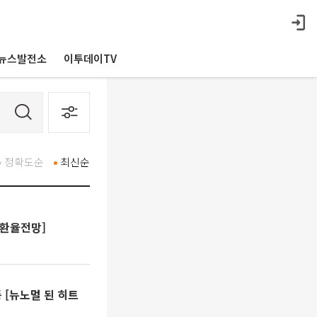
뉴스발전소
이투데이TV
정확도순
최신순
[환율전망]
 [뉴노멀 된 히트