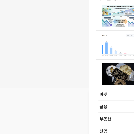
마켓
금융
부동산
산업