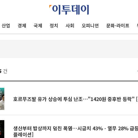
산업
경제
국제
정치
사회
오피니언
문화·라이프
5
건
호르무즈발 유가 상승에 투심 난조⋯"1420원 중후반 등락" 
생산부터 밥상까지 덮친 폭염…시금치 43%ㆍ열무 28% 급등
플레이션]