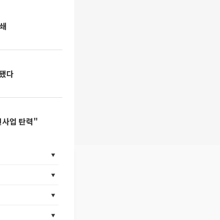
상쇄
 됐다
신사업 탄력"