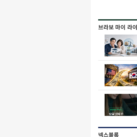
브라보 마이 라
넥스블록