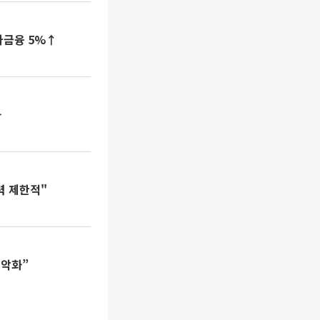
나금융 5%↑
화
력 제한적"
 악화”