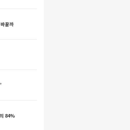
판 바꿀까
’
의 84%