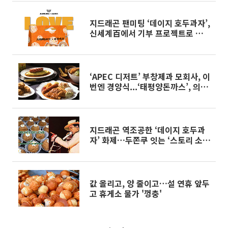
지드래곤 팬미팅 ‘데이지 호두과자’,
신세계百에서 기부 프로젝트로 재등
장
‘APEC 디저트’ 부창제과 모회사, 이
번엔 경양식...‘태평양돈까스’, 의왕
롯데아울렛 상륙
지드래곤 역조공한 ‘데이지 호두과
자’ 화제…두쫀쿠 잇는 ‘스토리 소
비’ 정점
값 올리고, 양 줄이고…설 연휴 앞두
고 휴게소 물가 '껑충'