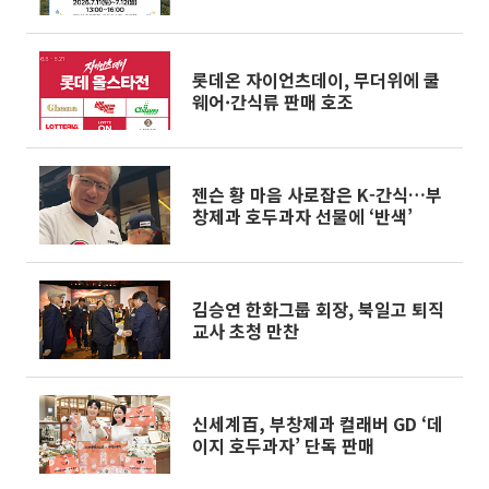
롯데온 자이언츠데이, 무더위에 쿨
웨어·간식류 판매 호조
젠슨 황 마음 사로잡은 K-간식…부
창제과 호두과자 선물에 ‘반색’
김승연 한화그룹 회장, 북일고 퇴직
교사 초청 만찬
신세계百, 부창제과 컬래버 GD ‘데
이지 호두과자’ 단독 판매