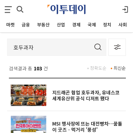
마켓
금융
부동산
산업
경제
국제
정치
사회
검색결과 총
103
건
정확도순
최신순
지드래곤 협업 호두과자, 유네스코
세계유산위 공식 디저트 됐다
MSI 행사장에 뜨는 대전빵차⋯꿈돌
이 굿즈ㆍ먹거리 '풍성'