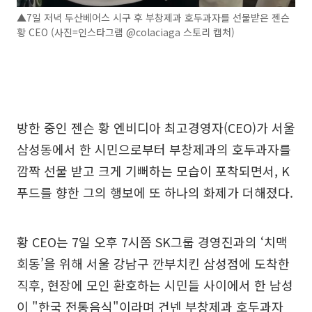
▲7일 저녁 두산베어스 시구 후 부창제과 호두과자를 선물받은 젠슨
황 CEO (사진=인스타그램 @colaciaga 스토리 캡처)
방한 중인 젠슨 황 엔비디아 최고경영자(CEO)가 서울
삼성동에서 한 시민으로부터 부창제과의 호두과자를
깜짝 선물 받고 크게 기뻐하는 모습이 포착되면서, K
푸드를 향한 그의 행보에 또 하나의 화제가 더해졌다.
황 CEO는 7일 오후 7시쯤 SK그룹 경영진과의 ‘치맥
회동’을 위해 서울 강남구 깐부치킨 삼성점에 도착한
직후, 현장에 모인 환호하는 시민들 사이에서 한 남성
이 "한국 전통음식"이라며 건넨 부창제과 호두과자