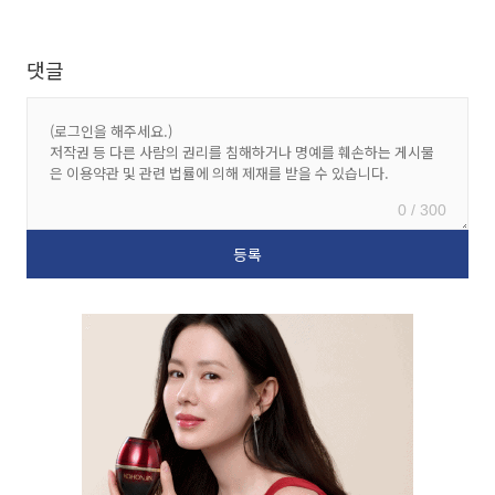
댓글
0 / 300