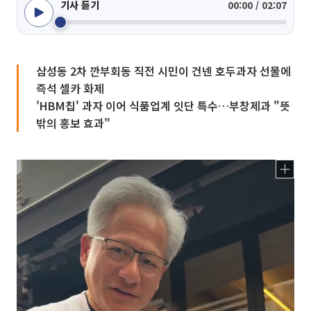
기사 듣기
00:00 / 02:07
삼성동 2차 깐부회동 직전 시민이 건넨 호두과자 선물에
즉석 셀카 화제
'HBM칩' 과자 이어 식품업계 잇단 특수…부창제과 "뜻
밖의 홍보 효과"