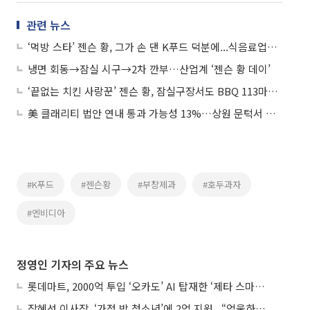
관련 뉴스
‘먹방 스타’ 젠슨 황, 그가 손 댄 K푸드 덕분에...식음료업계 ‘들썩’
냉면 회동→잠실 시구→2차 깐부…산업계 ‘젠슨 황 데이’
‘끝없는 치킨 사랑꾼’ 젠슨 황, 잠실구장서도 BBQ 113마리 주문 ‘치맥 즐겼다’
美 클래리티 법안 연내 통과 가능성 13%…상원 문턱서 제동
#K푸드
#젠슨황
#부창제과
#호두과자
#엔비디아
정영인 기자의 주요 뉴스
롯데마트, 2000억 투입 ‘오카도’ AI 탑재한 ‘제타 스마트센터’...온라인 장보기 판 바꾼다
장혜선 이사장, ‘가정 밖 청소년’에 2억 지원...“억울하고 아파도 단단해지길”