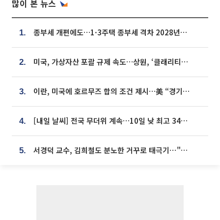
많이 본 뉴스
종부세 개편에도…1·3주택 종부세 격차 2028년부터 확대
1.
미국, 가상자산 포괄 규제 속도…상원, ‘클래리티법’ 9월 절차투표 추진
2.
이란, 미국에 호르무즈 합의 조건 제시…美 “경기 아직 안 끝나” [종합]
3.
[내일 날씨] 전국 무더위 계속…10일 낮 최고 34도 육박
4.
서경덕 교수, 김희철도 분노한 거꾸로 태극기⋯"엉터리는 아냐, 아쉬울 뿐"
5.