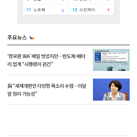
주요뉴스
‘한국판 IRA’ 베일 벗었지만…반도체·배터
리 업계 “시행령이 관건”
與 “세제개편안 다양한 목소리 수렴…이달
말 정리 가능성”