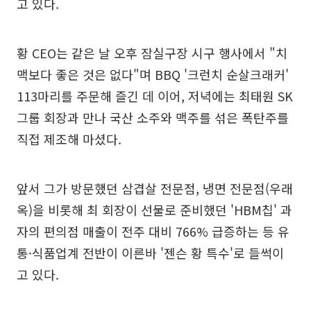
고 있다.
황 CEO는 같은 날 오후 잠실구장 시구 행사에서 "치
맥보다 좋은 것은 없다"며 BBQ '크런치 순살크래커'
113마리를 주문해 즐긴 데 이어, 저녁에는 최태원 SK
그룹 회장과 만나 국산 소주와 맥주를 섞은 폭탄주를
직접 제조해 마셨다.
앞서 그가 방문했던 삼겹살 전문점, 냉면 전문점(우래
옥)을 비롯해 최 회장이 선물로 준비했던 'HBM칩' 과
자의 편의점 매출이 전주 대비 766% 급증하는 등 유
통·식품업계 전반이 이른바 '젠슨 황 특수'로 들썩이
고 있다.