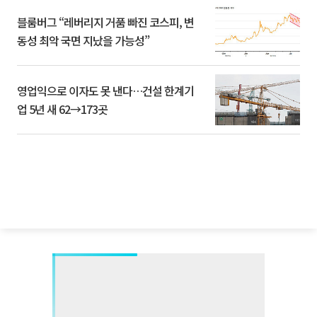
블룸버그 “레버리지 거품 빠진 코스피, 변
동성 최악 국면 지났을 가능성”
영업익으로 이자도 못 낸다…건설 한계기
업 5년 새 62→173곳