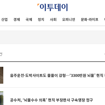
산업
경제
국제
정치
사회
오피니언
문화·라이프
건
음주운전·도박사이트도 줄줄이 감형…‘3300만원 뇌물’ 현직
공수처, ‘뇌물수수 의혹’ 현직 부장판사 구속영장 청구