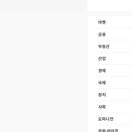
마켓
금융
부동산
산업
경제
국제
정치
사회
오피니언
문화·라이프