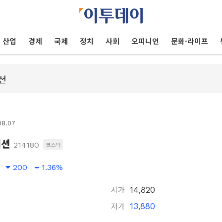
산업
경제
국제
정치
사회
오피니언
문화·라이프
08.07
이션
214180
코스닥
200
1.36%
시가
14,820
저가
13,880