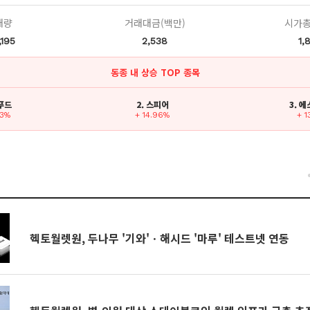
래량
거래대금(백만)
시가총
,195
2,538
1,
동종 내 상승 TOP 종목
입푸드
2. 스피어
3. 
93%
+ 14.96%
+ 1
건
헥토월렛원, 두나무 '기와'ㆍ해시드 '마루' 테스트넷 연동