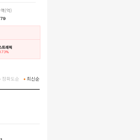
액(억)
879
에스트래픽
3.73%
정확도순
최신순