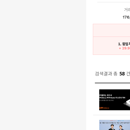
거
176
1. 윙
+ 29.
검색결과 총
58