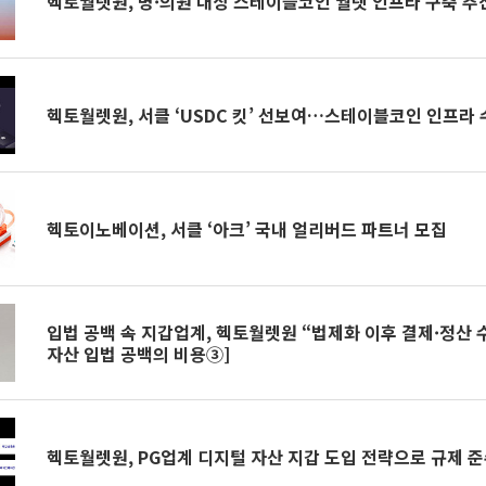
헥토월렛원, 병·의원 대상 스테이블코인 월렛 인프라 구축 추
헥토월렛원, 서클 ‘USDC 킷’ 선보여…스테이블코인 인프라 
헥토이노베이션, 서클 ‘아크’ 국내 얼리버드 파트너 모집
입법 공백 속 지갑업계, 헥토월렛원 “법제화 이후 결제·정산 수
자산 입법 공백의 비용③]
헥토월렛원, PG업계 디지털 자산 지갑 도입 전략으로 규제 