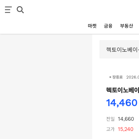
마켓
금융
부동산
장종료
2026.
헥토이노베
14,460
전일
14,660
고가
15,240