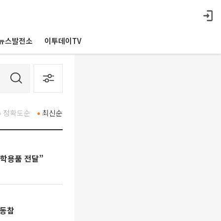
뉴스발전소
이투데이TV
정확도순
최신순
 학용품 전달”
 동참