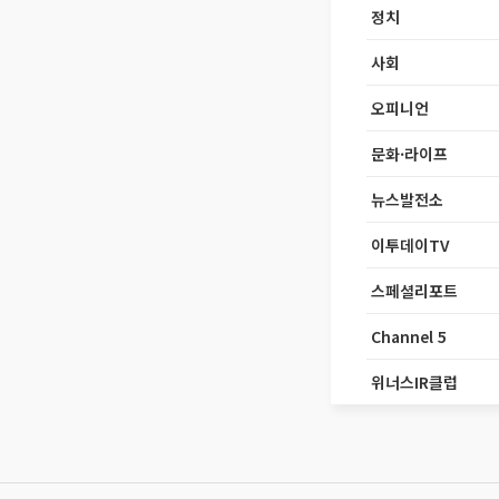
정치
사회
오피니언
문화·라이프
뉴스발전소
이투데이TV
스페셜리포트
Channel 5
위너스IR클럽