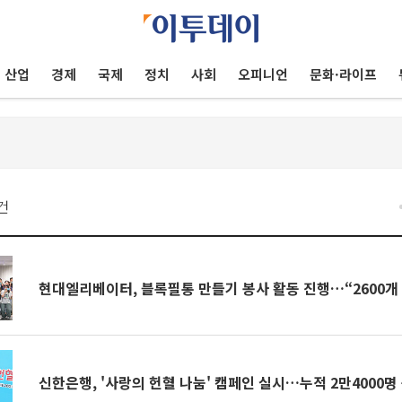
산업
경제
국제
정치
사회
오피니언
문화·라이프
건
현대엘리베이터, 블록필통 만들기 봉사 활동 진행…“2600개
신한은행, '사랑의 헌혈 나눔' 캠페인 실시…누적 2만4000명