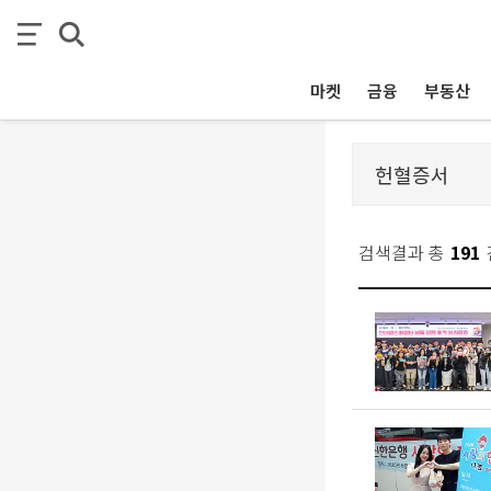
마켓
금융
부동산
검색결과 총
191