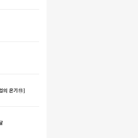
업의 온기⑮]
달