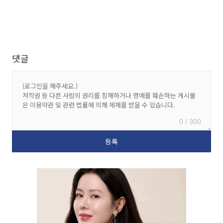
댓글
0 / 300