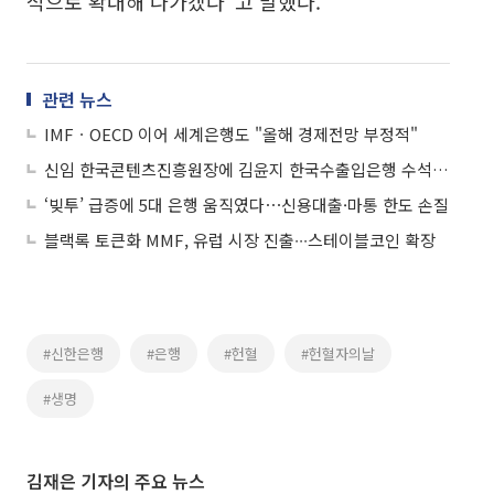
적으로 확대해 나가겠다"고 말했다.
관련 뉴스
IMFㆍOECD 이어 세계은행도 "올해 경제전망 부정적"
신임 한국콘텐츠진흥원장에 김윤지 한국수출입은행 수석연구원 임명
‘빚투’ 급증에 5대 은행 움직였다⋯신용대출·마통 한도 손질
블랙록 토큰화 MMF, 유럽 시장 진출∙∙∙스테이블코인 확장
#신한은행
#은행
#헌혈
#헌혈자의날
#생명
김재은 기자의 주요 뉴스