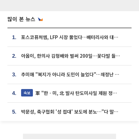
많이 본 뉴스
포스코퓨처엠, LFP 시장 뚫었다…배터리사와 대규모 장기 공급 합의
1.
아옳이, 한의사 김형배와 벌써 200일⋯꽃다발 들고 "프러포즈 아냐"
2.
추미애 "복지가 아니라 도민이 늘었다"…재정난 책임론 정면돌파
3.
軍 "한ㆍ미, 北 발사 탄도미사일 제원 정밀분석 중"
속보
4.
박문성, 축구협회 '성 접대' 보도에 분노…"다 말아먹으려고 작정했나"
5.