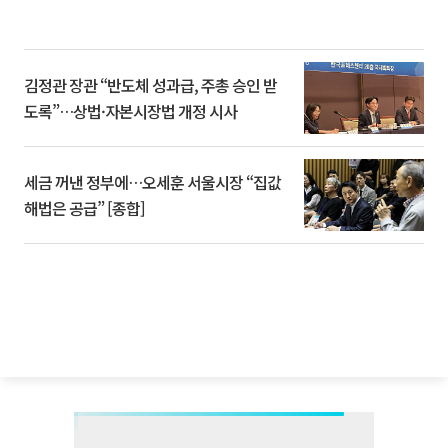
김정관 장관 “반도체 성과급, 주총 승인 받
도록”…상법·자본시장법 개정 시사
세금 꺼낸 정부에…오세훈 서울시장 “집값
해법은 공급” [종합]