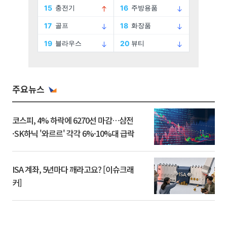
주요뉴스
코스피, 4% 하락에 6270선 마감…삼전
·SK하닉 '와르르' 각각 6%·10%대 급락
ISA 계좌, 5년마다 깨라고요? [이슈크래
커]