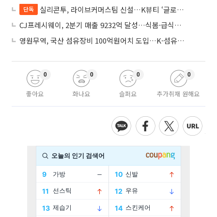
실리콘투, 라이브커머스팀 신설…K뷰티 ‘글로벌 라방 판매’ 확대
단독
CJ프레시웨이, 2분기 매출 9232억 달성…식봄·급식사업 성장
영원무역, 국산 섬유장비 100억원어치 도입…K-섬유 상생 강화
0
0
0
0
좋아요
화나요
슬퍼요
추가취재 원해요