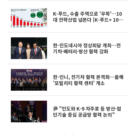
K-푸드, 수출 주역으로 '우뚝'…10
대 전략산업 넘본다 [K-푸드+ 10대
수출 전략산업②]
한-인도네시아 정상회담 개최…전
기차·배터리·방산 협력 강화
한-인니, 전기차 협력 본격화…올해
'모빌리티 협력 센터' 개소
尹 "인도와 K-9 자주포 등 방산·첨
단기술 중심 공급망 협력 논의"