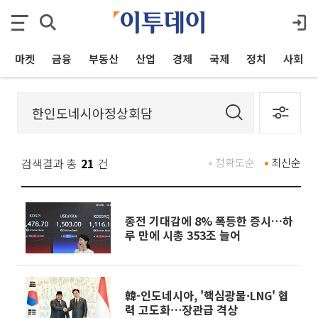
마켓
금융
부동산
산업
경제
국제
정치
사회
검색결과 총
21
건
정확도순
최신순
종전 기대감에 8% 폭등한 증시…하
루 만에 시총 353조 늘어
韓-인도네시아, '핵심광물·LNG' 협
력 고도화⋯장관급 격상