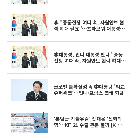
李 "중동전쟁 여파 속, 자원안보 협
력 확대 필요"…프라보워 대통령
"포괄 협력 확대 기대" [종합]
李대통령, 인니 대통령 만나 "중동
전쟁 여파 속, 자원안보 협력 확대
필요"
글로벌 불확실성 속 李대통령 '외교
슈퍼위크'…인니·프랑스 연쇄 회담
'분담금·기술유출' 잠재운 ‘신뢰의
힘’…KF-21 수출 관문 열까 [K-방
산, 50년 런칭 파트너]