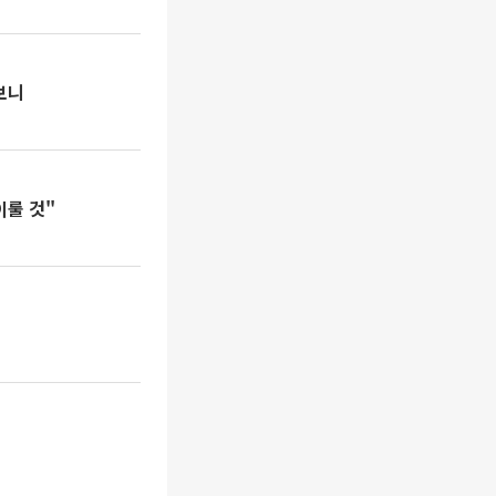
보니
이룰 것"