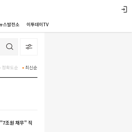
뉴스발전소
이투데이TV
정확도순
최신순
"7조원 채무" 직