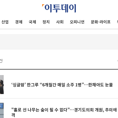
산업
경제
국제
정치
사회
오피니언
문화·라이프
건
‘싱글맘’ 한그루 “6개월간 매일 소주 1병”…한채아도 눈물
"홀로 선 나무는 숲이 될 수 없다"…경기도의회 개원, 추미애 
격