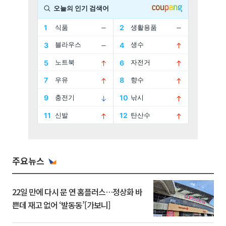
주요뉴스
22일 만에 다시 문 연 홈플러스…정상화 바
쁜데 재고 없어 ‘발동동’[가보니]