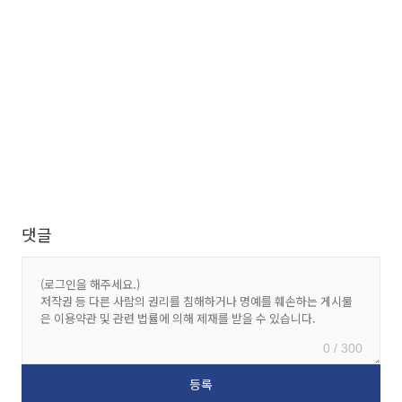
댓글
0 / 300