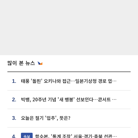
많이 본 뉴스
태풍 '돌핀' 오키나와 접근…일본기상청 경로 업데이트
1.
빅뱅, 20주년 기념 '새 뱅봉' 선보인다⋯콘서트 앞두고 팝업 개최
2.
오늘은 절기 '입추', 뜻은?
3.
합수본, '통계 조작' 서울·경기·충북 선관위 등 추가 압수수색
속보
4.