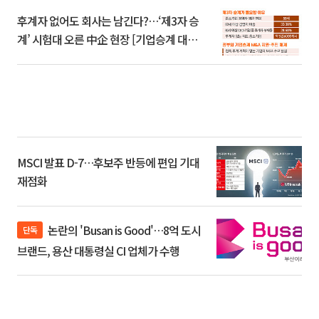
후계자 없어도 회사는 남긴다?…‘제3자 승
계’ 시험대 오른 中企 현장 [기업승계 대전
환]
MSCI 발표 D-7…후보주 반등에 편입 기대
재점화
논란의 'Busan is Good'…8억 도시
단독
브랜드, 용산 대통령실 CI 업체가 수행