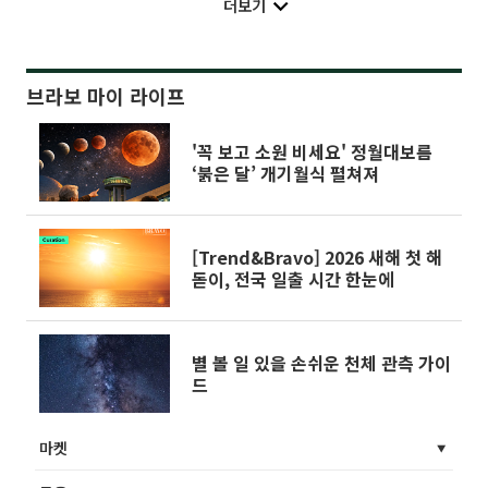
더보기
브라보 마이 라이프
'꼭 보고 소원 비세요' 정월대보름
‘붉은 달’ 개기월식 펼쳐져
[Trend&Bravo] 2026 새해 첫 해
돋이, 전국 일출 시간 한눈에
별 볼 일 있을 손쉬운 천체 관측 가이
드
마켓