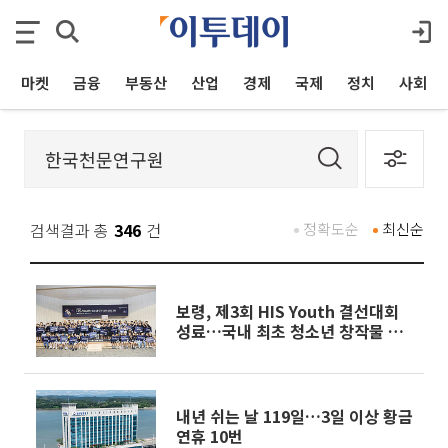
마켓
금융
부동산
산업
경제
국제
정치
사회
검색결과 총
346
건
정확도순
최신순
보령, 제3회 HIS Youth 결선대회
성료…국내 최초 청소년 창작물 달
전송
내년 쉬는 날 119일…3일 이상 황금
연휴 10번