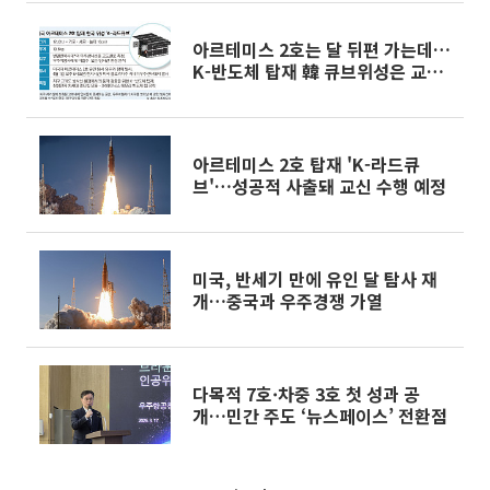
아르테미스 2호는 달 뒤편 가는데…
K-반도체 탑재 韓 큐브위성은 교신
실패
아르테미스 2호 탑재 'K-라드큐
브'…성공적 사출돼 교신 수행 예정
미국, 반세기 만에 유인 달 탐사 재
개…중국과 우주경쟁 가열
다목적 7호·차중 3호 첫 성과 공
개…민간 주도 ‘뉴스페이스’ 전환점