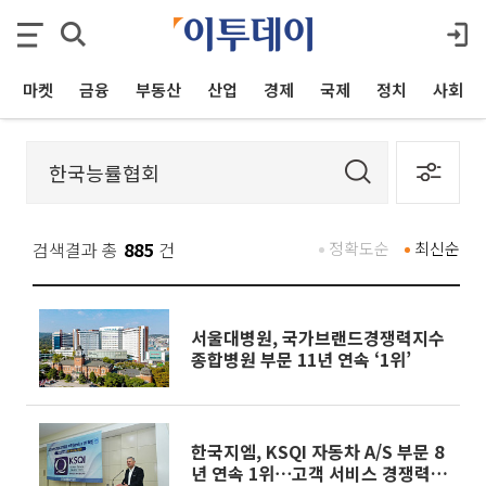
마켓
금융
부동산
산업
경제
국제
정치
사회
검색결과 총
885
건
정확도순
최신순
서울대병원, 국가브랜드경쟁력지수
종합병원 부문 11년 연속 ‘1위’
한국지엠, KSQI 자동차 A/S 부문 8
년 연속 1위⋯고객 서비스 경쟁력