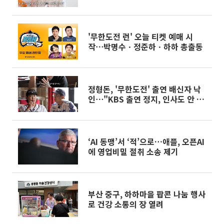
'무한도전 런' 오늘 티켓 예매 시
작⋯박명수ㆍ정준하ㆍ하하 총출동
정형돈, '무한도전' 출연 배신자 낙
인⋯"KBS 출연 정지, 인사도 안 받
아"
‘AI 동맹’서 ‘적’으로…애플, 오픈AI
에 영업비밀 절취 소송 제기
부산 중구, 하하마을 팝콘 나눔 행사
로 건강 소통의 장 열려