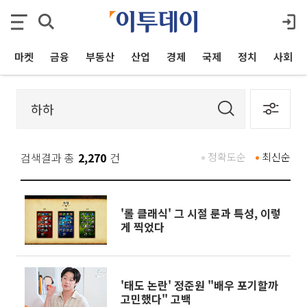
마켓
금융
부동산
산업
경제
국제
정치
사회
검색결과 총
2,270
건
정확도순
최신순
'롤 클래식' 그 시절 룬과 특성, 이렇
게 찍었다
'태도 논란' 정준원 "배우 포기할까
고민했다" 고백