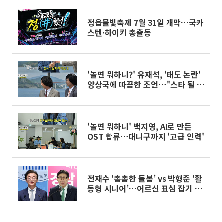
정읍물빛축제 7월 31일 개막…국카
스텐·하이키 총출동
'놀면 뭐하니?' 유재석, '태도 논란'
양상국에 따끔한 조언⋯"스타 될 때
조심해야"
'놀면 뭐하니' 백지영, AI로 만든
OST 합류⋯대니구까지 '고급 인력'
전재수 ‘촘촘한 돌봄’ vs 박형준 ‘활
동형 시니어’…어르신 표심 잡기 나
서