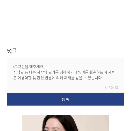
댓글
0 / 300