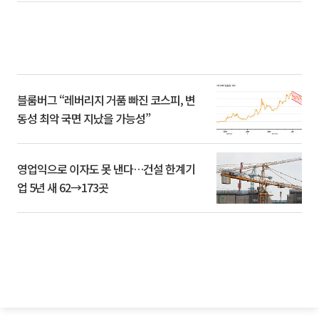
블룸버그 “레버리지 거품 빠진 코스피, 변
동성 최악 국면 지났을 가능성”
영업익으로 이자도 못 낸다…건설 한계기
업 5년 새 62→173곳