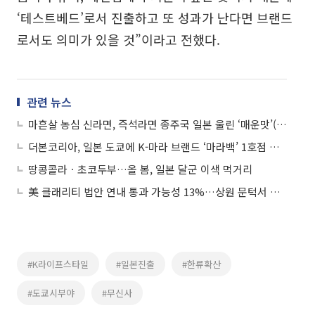
‘테스트베드’로서 진출하고 또 성과가 난다면 브랜드
로서도 의미가 있을 것”이라고 전했다.
관련 뉴스
마흔살 농심 신라면, 즉석라면 종주국 일본 울린 ‘매운맛’(르포)
더본코리아, 일본 도쿄에 K-마라 브랜드 ‘마라백’ 1호점 개점
땅콩콜라ㆍ초코두부…올 봄, 일본 달군 이색 먹거리
美 클래리티 법안 연내 통과 가능성 13%…상원 문턱서 제동
#K라이프스타일
#일본진출
#한류확산
#도쿄시부야
#무신사