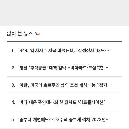
많이 본 뉴스
3445억 자사주 지급 마쳤는데...삼성전자 DX노조, 뒤늦은 '떼쓰기 집회'
1.
영끌 '주택공급' 대책 임박⋯비아파트·도심복합까지 총동원
2.
이란, 미국에 호르무즈 합의 조건 제시…美 “경기 아직 안 끝나” [종합]
3.
바다 태운 폭염에…회 한 접시도 ‘히트플레이션’
4.
종부세 개편에도…1·3주택 종부세 격차 2028년부터 확대
5.