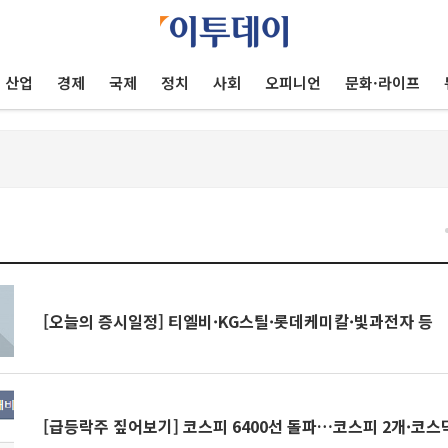
산업
경제
국제
정치
사회
오피니언
문화·라이프
건
[오늘의 증시일정] 티엘비·KG스틸·롯데케미칼·빛과전자 등
[급등락주 짚어보기] 코스피 6400선 돌파…코스피 2개·코스닥 