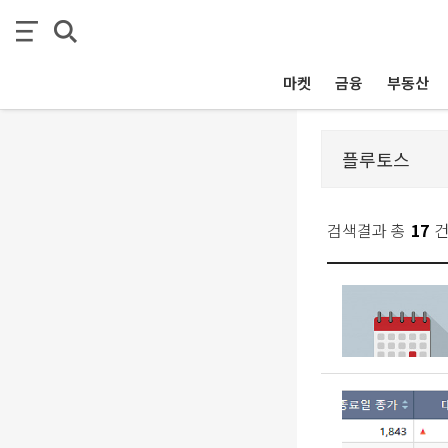
마켓
금융
부동산
검색결과 총
17