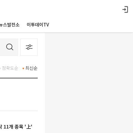
뉴스발전소
이투데이TV
정확도순
최신순
11개 종목 '上'