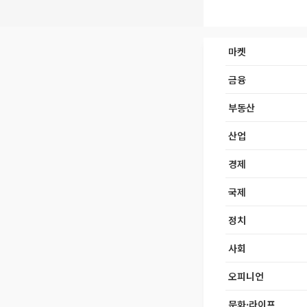
마켓
금융
부동산
산업
경제
국제
정치
사회
오피니언
문화·라이프