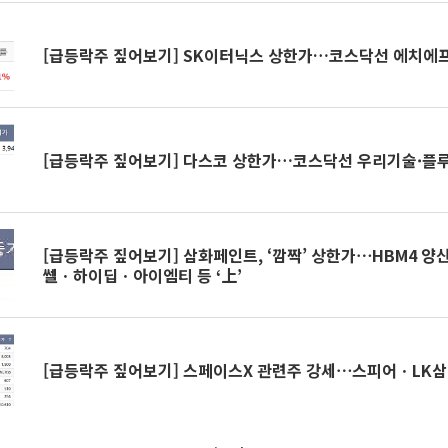
[급등락주 짚어보기] SK이터닉스 상한가…코스닥선 에치에프알
[급등락주 짚어보기] 다스코 상한가…코스닥선 우리기술·플
[급등락주 짚어보기] 삼화페인트, ‘깜짝’ 상한가⋯HBM4 양
쎌ㆍ하이딥ㆍ아이엠티 등 ‘上’
[급등락주 짚어보기] 스페이스X 관련주 강세⋯스피어ㆍLK삼