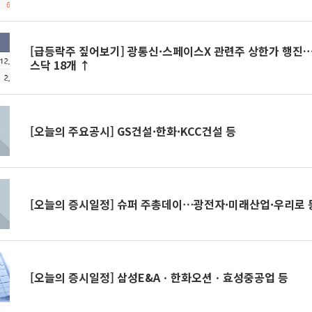
[급등락주 짚어보기] 광통신·스페이스X 관련주 상한가 행진…
스닥 18개 ↑
[오늘의 주요공시] GS건설·한화·KCC건설 등
[오늘의 증시일정] 슈퍼 주총데이⋯광전자·미래산업·우리로 
[오늘의 증시일정] 삼성E&Aㆍ한화오션ㆍ효성중공업 등